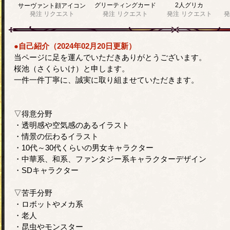
グリーティングカード
2人グリカ
サーヴァント顔アイコン
発注
リクエスト
発注
リクエスト
発注
リクエスト
発
●自己紹介（2024年02月20日更新）
当ページに足を運んでいただきありがとうございます。
桜池（さくらいけ）と申します。
一件一件丁寧に、誠実に取り組ませていただきます。
▽得意分野
・透明感や空気感のあるイラスト
・情景の伝わるイラスト
・10代～30代くらいの男女キャラクター
・中華系、和系、ファンタジー系キャラクターデザイン
・SDキャラクター
▽苦手分野
・ロボットやメカ系
・老人
・昆虫やモンスター