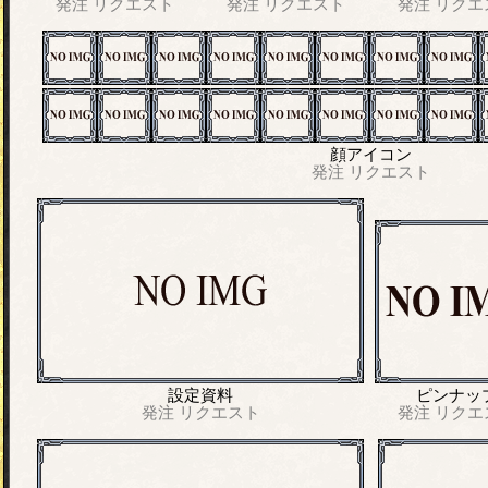
発注
リクエスト
発注
リクエスト
発注
リクエ
顔アイコン
発注
リクエスト
設定資料
ピンナッ
発注
リクエスト
発注
リクエ