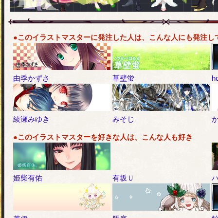
●このイラストマスターに発注した人は、こんな人にも発注し
由季かずさ
草壁蛍
ho
綾瀬みゆき
みそじ
●このイラストマスターを好きな人は、こんな人も好き
姫柴有佑
有坂Ｕ