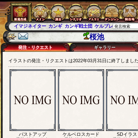
イマジネイター
カンギ
カンギ戦士団
ケルブレ
ケルベロ
桜池
発注・リクエスト
ギャラリー
イラストの発注・リクエストは2022年03月31日に終了しまし
バストアップ
ケルベロスカード
SDイラス