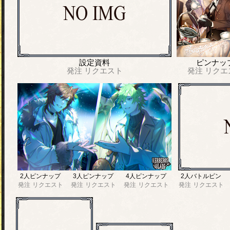
設定資料
ピンナッ
発注
リクエスト
発注
リクエ
2人ピンナップ
3人ピンナップ
4人ピンナップ
2人バトルピン
発注
リクエスト
発注
リクエスト
発注
リクエスト
発注
リクエスト