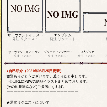
サーヴァントイラスト
エンブレム
発注
リクエスト
発注
リクエスト
グリーティングカード
2人グリカ
サーヴァント顔アイコン
発注
リクエスト
発注
リクエスト
発注
リクエスト
発
●自己紹介（2021年08月25日更新）
観覧ありがとうございます。瓜うりたと申します。
下記URLにPBWの納品イラストまとめております。
(その他趣味絵など)ご参考になれば。
ーーーーーーーーーーーーーーーーーーーー
★通常リクエストについて