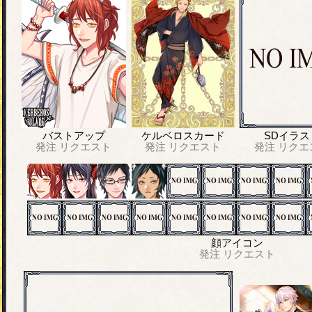
バストアップ
ケルベロスカード
SDイラス
発注
リクエスト
発注
リクエスト
発注
リクエ
顔アイコン
発注
リクエスト