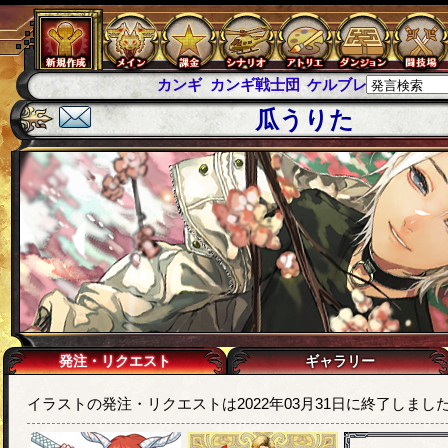
カンギ
カンギ戦士団
ケルブレ
ケルベロスブレイド
スパ
瓜うりた
発注・リクエスト
ギャラリー
イラストの発注・リクエストは2022年03月31日に終了しまし