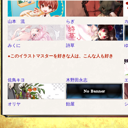
山本 流
らぎ
みくに
詩草
●このイラストマスターを好きな人は、こんな人も好き
佐鳥キヨ
木野田永志
オリヤ
飴屋