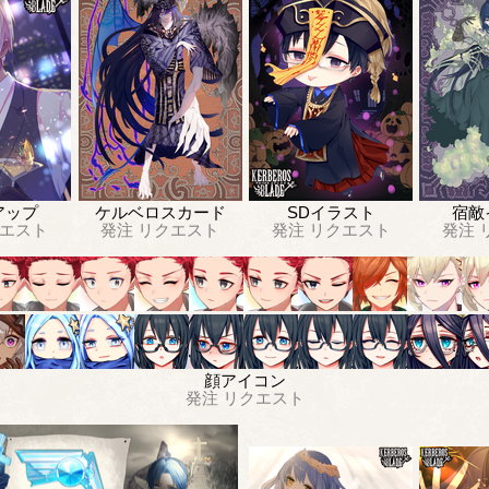
アップ
ケルベロスカード
SDイラスト
宿敵
エスト
発注
リクエスト
発注
リクエスト
発注
顔アイコン
発注
リクエスト