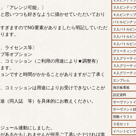
せ」「アレンジ可能」〕
３人ピンナッ
…と思いつつも好きなように描かせていただいており
４人ピンナッ
バトルピンナ
すぎますのでNG要素がありましたら明記していただ
２人バトルピ
かります。
３人バトルピ
４人バトルピ
ン、ライセンス等〕
グリーティン
ップ等オプション
２人グリーテ
ス、コミッション（ご利用の用途により★調整有）
３人グリーテ
てます。
４人グリーテ
ションですと時間がかかることがありますがご了承く
エンブレム
ス、コミッションは用途によりお受けできないことが
掲示板看板
設定資料
用途（同人誌 等）を具体的にお教えください。
サーヴァント
サーヴァント
宿敵イラスト
３点セット
ケジュール連動にしました。
イベントピン
差があるかもしれませんが何卒ご了承いただければ幸