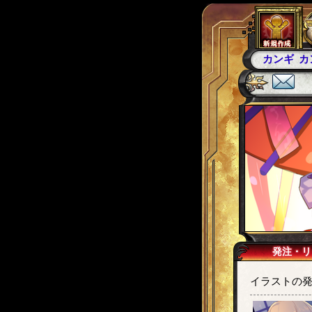
カンギ
カ
発注・リ
イラストの発