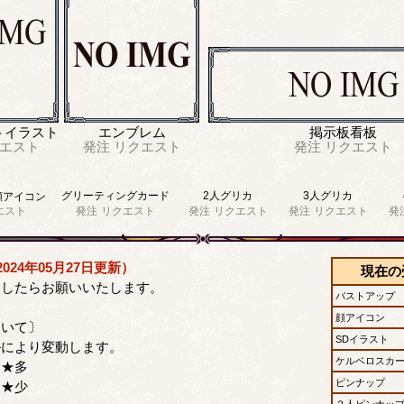
トイラスト
エンブレム
掲示板看板
エスト
発注
リクエスト
発注
リクエスト
グリーティングカード
2人グリカ
3人グリカ
顔アイコン
エスト
発注
リクエスト
発注
リクエスト
発注
リクエスト
発
024年05月27日更新）
現在の
ましたらお願いいたします。
バストアップ
顔アイコン
ついて〕
SDイラスト
ルにより変動します。
ケルベロスカ
…★多
ピンナップ
…★少
２人ピンナッ