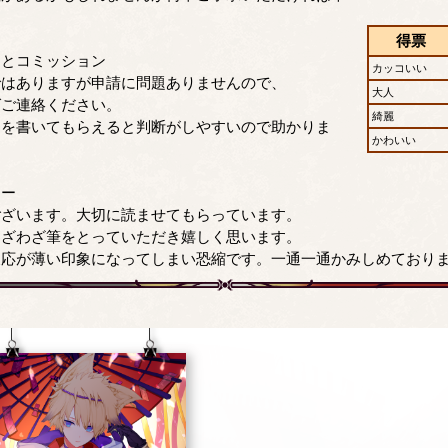
得票
スとコミッション
カッコいい
ではありますが申請に問題ありませんので、
大人
ばご連絡ください。
綺麗
途を書いてもらえると判断がしやすいので助かりま
かわいい
ター
ございます。大切に読ませてもらっています。
わざわざ筆をとっていただき嬉しく思います。
反応が薄い印象になってしまい恐縮です。一通一通かみしめており