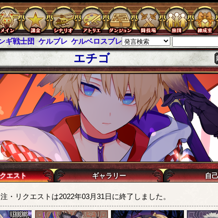
ンギ戦士団
ケルブレ
ケルベロスブレイド
スパイラス
チェインパ
エチゴ
クエスト
ギャラリー
自
注・リクエストは2022年03月31日に終了しました。