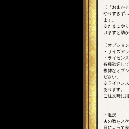
〔「おまか
やりすぎず
ます。
※たまにやり
けますと助
〔オプショ
・サイズア
・ライセン
各種歓迎し
複雑なオプ
ださい。
※ライセン
あります。
ご注文時に
・近況
★の数をス
日によって