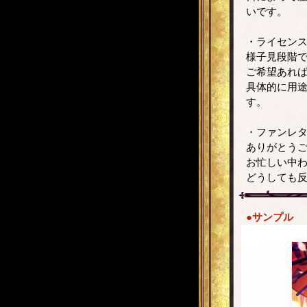
いです。
・ライセン
様子見段階
ご希望あれ
具体的に用
す。
・ファンレ
ありがとう
お忙しい中
どうしても
●サンプル