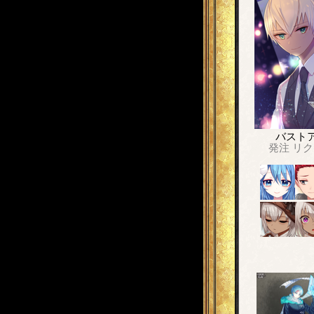
バスト
発注
リク