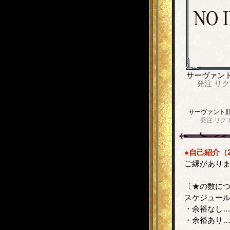
サーヴァン
発注
リク
サーヴァント
発注
リク
●自己紹介（2
ご縁があり
〔★の数に
スケジュー
・余裕なし
・余裕あり