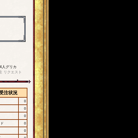
4人グリカ
注
リクエスト
受注状況
0
0
0
ード
0
0
プ
0