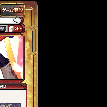
ラドクス
ローカスト
城ヶ島
思い出
獅子宮
tw7
イマジネイター
己紹介