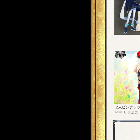
2人ピンナッ
発注
リクエス