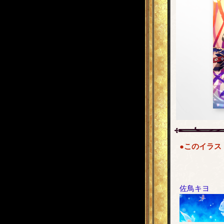
●このイラス
佐鳥キヨ