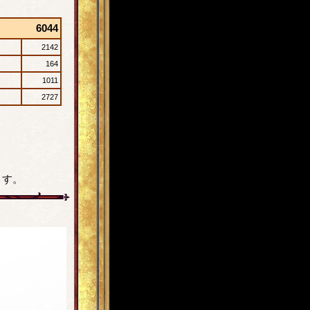
6044
2142
164
1011
2727
ます。