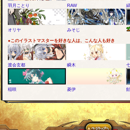
羽月ことり
RAW
オリヤ
みそじ
●このイラストマスターを好きな人は、こんな人も好き
渡会玄都
瞬木
稲咲
菱伊