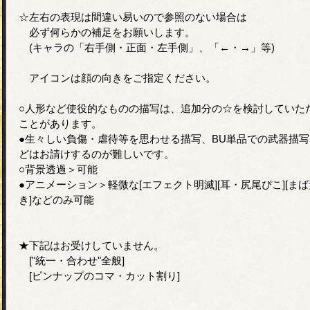
☆左右の表現は間違い易いので参照のない場合は
必ず何らかの補足をお願いします。
(キャラの「右手側・正面・左手側」、「←・→」等)
アイコンは顔の向きをご指定ください。
○人形など使役的なものの描写は、追加分の☆を検討していた
ことがあります。
●生々しい負傷・虐待等を思わせる描写、BU単品での武器描写
どはお請けするのが難しいです。
○背景透過＞可能
●アニメーション＞軽微な[エフェクト明滅][耳・尻尾ぴこ][まば
き]などのみ可能
★下記はお受けしていません。
["統一・合わせ"全般]
[ピンナップのコマ・カット割り]