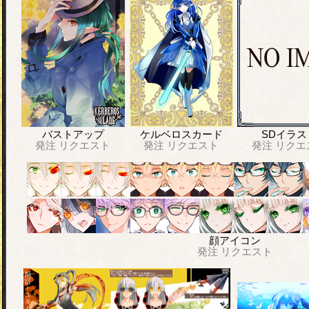
バストアップ
ケルベロスカード
SDイラス
発注
リクエスト
発注
リクエスト
発注
リクエ
顔アイコン
発注
リクエスト