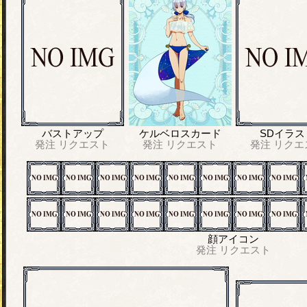
バストアップ
ケルベロスカード
SDイラス
発注
リクエスト
発注
リクエスト
発注
リクエ
顔アイコン
発注
リクエスト