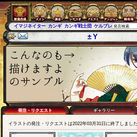
イマジネイター
カンギ
カンギ戦士団
ケルブレ
ケルベロ
±Ｙ
発注・リクエスト
ギャラリー
イラストの発注・リクエストは2022年03月31日に終了しまし