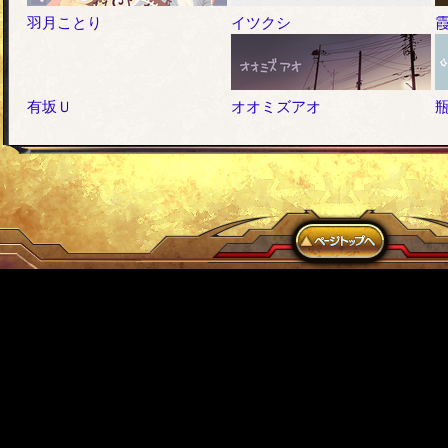
羽月ことり
イツクシ
有坂Ｕ
オオミズアオ