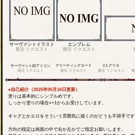
サーヴァントイラスト
エンブレム
発注
リクエスト
発注
リクエスト
グリーティングカード
2人グリカ
サーヴァント顔アイコン
発注
リクエスト
発注
リクエスト
発注
リクエスト
発
●自己紹介（2025年05月16日更新）
塗りは基本的にシンプルめです。
しっかり塗りの場合⭐︎+1からお受けしています。
ギャグとかエロをそういう雰囲気に描くのがどうも不得手です
方向の指定は画面の中で右か左かでご指定お願いします。