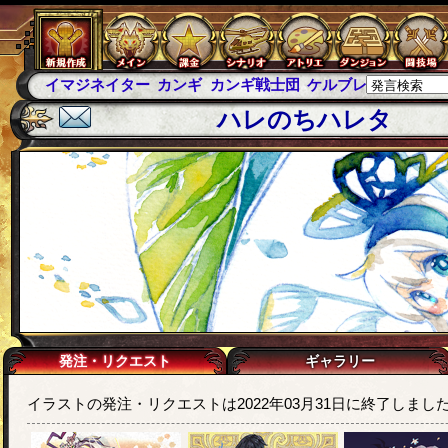
イマジネイター
カンギ
カンギ戦士団
ケルブレ
ケルベロ
ハレのちハレタ
発注・リクエスト
ギャラリー
イラストの発注・リクエストは2022年03月31日に終了しまし