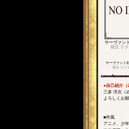
サーヴァン
発注
リク
サーヴァント
発注
リク
●自己紹介（2
三多 洋次（
よろしくお
■作風
アニメ、少