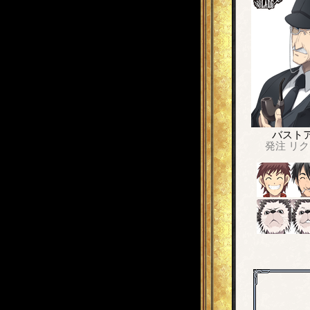
バスト
発注
リク