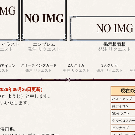
トイラスト
エンブレム
掲示板看板
エスト
発注
リクエスト
発注
リクエスト
グリーティングカード
2人グリカ
3人グリカ
顔アイコン
エスト
発注
リクエスト
発注
リクエスト
発注
リクエスト
発
026年06月26日更新）
現在の
みた ようじ）と申します。
バストアップ
願いいたします。
顔アイコン
SDイラスト
ケルベロスカ
ピンナップ
年漫画系。
２人ピンナッ