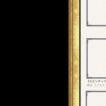
2人ピンナッ
発注
リクエス