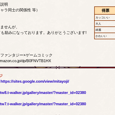
況説明
ャラ同士の関係性 等）
得票
カッコいい
大人
きませんが、
綺麗
ても励みになっております。ありがとうございます!
かわいい
ファンタジー×ゲームコミック
.amazon.co.jp/dp/B0FNVTB1HX
ジ
：
https://sites.google.com/view/mitayoji/
/tw8.t-walker.jp/gallery/master/?master_id=02380
/tw7.t-walker.jp/gallery/master/?master_id=02380