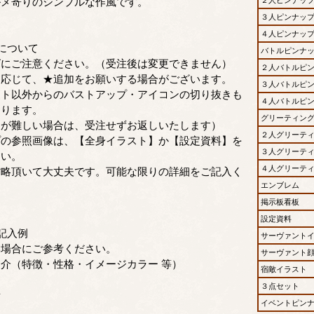
ルメ寄りのシンプルな作風です。
３人ピンナッ
４人ピンナッ
について
バトルピンナ
ズにご注意ください。（受注後は変更できません）
２人バトルピ
に応じて、★追加をお願いする場合がございます。
３人バトルピ
スト以外からのバストアップ・アイコンの切り抜きも
４人バトルピ
おります。
グリーティン
が難しい場合は、受注せずお返しいたします）
２人グリーテ
プの参照画像は、【全身イラスト】か【設定資料】を
３人グリーテ
さい。
４人グリーテ
省略頂いて大丈夫です。可能な限りの詳細をご記入く
エンブレム
掲示板看板
設定資料
記入例
サーヴァント
い場合にご参考ください。
サーヴァント
介（特徴・性格・イメージカラー 等）
宿敵イラスト
３点セット
情
イベントピン
Ｇ