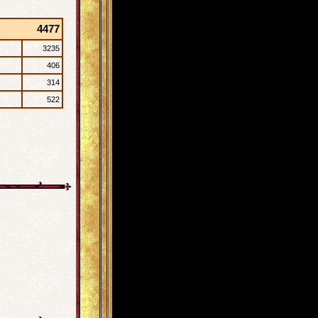
4477
3235
406
314
522