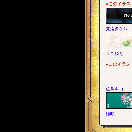
●このイラス
寛斎タケル
うさねぎ
●このイラス
佐鳥キヨ
稲咲