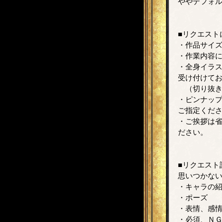
ややデフォ
■リクエスト
・作品サイ
・作業内容
・全身イラ
受け付けて
（切り抜き
・ピンナッ
ご指定くだ
・ご挨拶は
ださい。
■リクエスト
思いつかな
・キャラの紹
・ポーズ
・表情、感
・必須、Ｎ