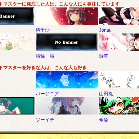
トマスターに発注した人は、こんな人にも発注しています
椿千沙
Jonau
猫猫 猫
詩草
トマスターを好きな人は、こんな人も好き
バージニア
山田丸
ソーイチ
傘魚