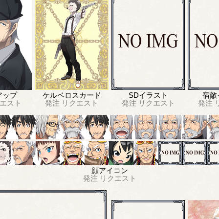
アップ
ケルベロスカード
SDイラスト
宿敵
エスト
発注
リクエスト
発注
リクエスト
発注
顔アイコン
発注
リクエスト