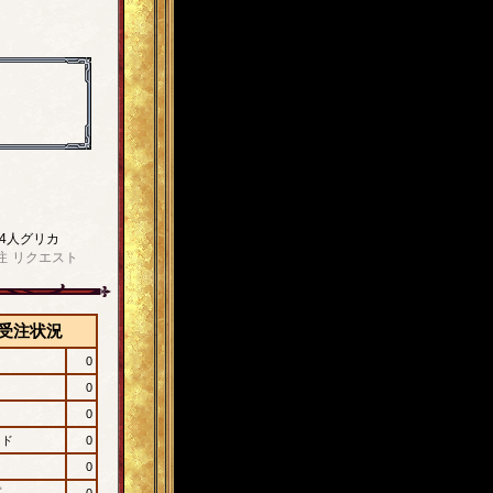
4人グリカ
注
リクエスト
受注状況
0
0
0
ード
0
0
プ
0