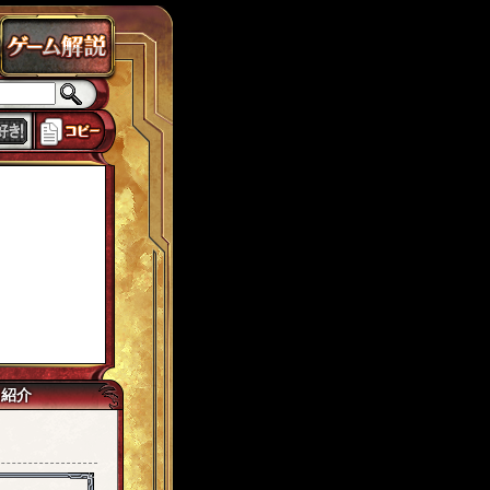
ラス
チェインパラドクス
ローカスト
城ヶ島
思い出
獅子宮
tw7
己紹介