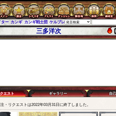
イター
カンギ
カンギ戦士団
ケルブレ
ケルベロスブレイド
スパイ
三多洋次
クエスト
ギャラリー
自
注・リクエストは2022年03月31日に終了しました。