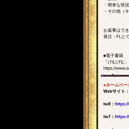
・簡単な状
・その他（キ
お返事はで
発注・FLと
■電子書籍
「げむげむ」
https://www
●ホームペー
Webサイト
tw8：
https:/
tw7：
https:/