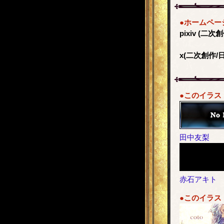
●ホームペー
pixiv (二
x(二次創作/
●このイラス
田中友梨
赤石アキト
●このイラス