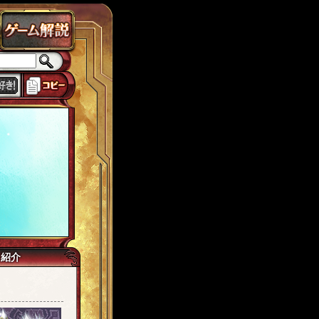
ラドクス
ローカスト
城ヶ島
思い出
獅子宮
tw7
イマジネイター
己紹介