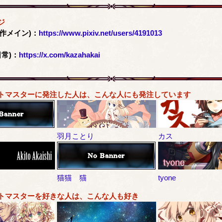
ジ
次創作メイン)：
https://www.pixiv.net/users/4191013
日常)：
https://x.com/kazahakai
トマスターに発注した人は、こんな人にも発注しています
羽月ことり
カス
猫猫 猫
tyone
トマスターを好きな人は、こんな人も好き