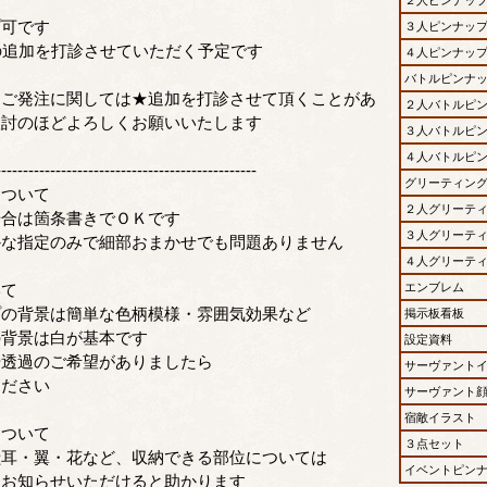
プ可です
３人ピンナッ
の追加を打診させていただく予定です
４人ピンナッ
バトルピンナ
なご発注に関しては★追加を打診させて頂くことがあ
２人バトルピ
検討のほどよろしくお願いいたします
３人バトルピ
４人バトルピ
------------------------------------------------
グリーティン
について
２人グリーテ
場合は箇条書きでＯＫです
３人グリーテ
かな指定のみで細部おまかせでも問題ありません
４人グリーテ
いて
エンブレム
プの背景は簡単な色柄模様・雰囲気効果など
掲示板看板
の背景は白が基本です
設定資料
や透過のご希望がありましたら
サーヴァント
ください
サーヴァント
宿敵イラスト
について
３点セット
獣耳・翼・花など、収納できる部位については
イベントピン
をお知らせいただけると助かります