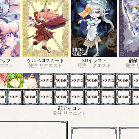
アップ
ケルベロスカード
SDイラスト
宿敵
エスト
発注
リクエスト
発注
リクエスト
発注
顔アイコン
発注
リクエスト