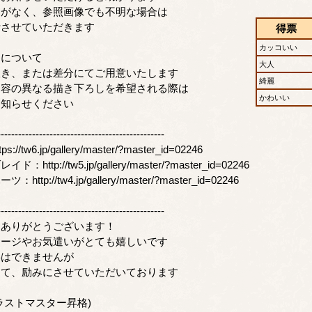
定がなく、参照画像でも不明な場合は
断させていただきます
得票
カッコいい
トについて
大人
抜き、または差分にてご用意いたします
綺麗
内容の異なる描き下ろしを希望される際は
かわいい
お知らせください
------------------------------------------------
//tw6.jp/gallery/master/?master_id=02246
http://tw5.jp/gallery/master/?master_id=02246
tp://tw4.jp/gallery/master/?master_id=02246
------------------------------------------------
ーありがとうございます！
セージやお気遣いがとても嬉しいです
事はできませんが
して、励みにさせていただいております
7 イラストマスター昇格)