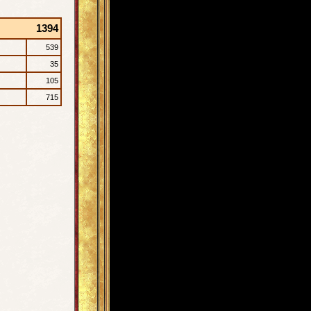
1394
539
35
105
715