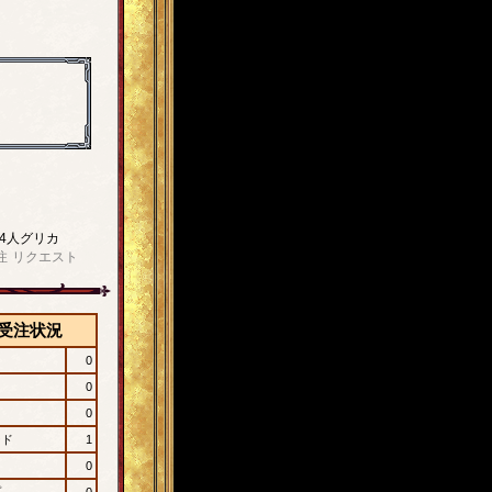
4人グリカ
注
リクエスト
受注状況
0
0
0
ード
1
0
プ
0