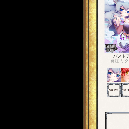
バスト
発注
リク