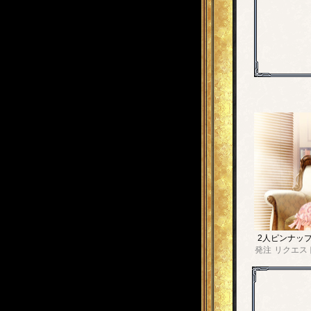
2人ピンナッ
発注
リクエス