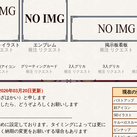
トイラスト
エンブレム
掲示板看板
エスト
発注
リクエスト
発注
リクエスト
グリーティングカード
2人グリカ
3人グリカ
顔アイコン
エスト
発注
リクエスト
発注
リクエスト
発注
リクエスト
発
026年03月20日更新）
現在の
かざはかい）と申します
バストアップ
ましたら、どうぞよろしくお願いします
顔アイコン
SDイラスト
------------------------------------------------
ケルベロスカ
多めに設定しております。タイミングによっては更に
ピンナップ
たく納期の変更をお願いする場合もあります
２人ピンナッ