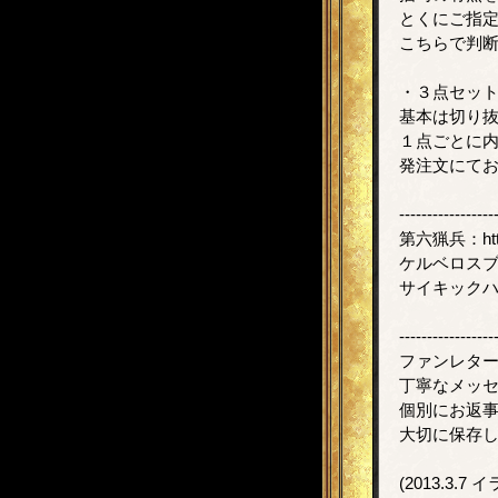
とくにご指
こちらで判
・３点セッ
基本は切り
１点ごとに
発注文にて
-----------------
第六猟兵：https:
ケルベロスブレイド：
サイキックハーツ：ht
-----------------
ファンレタ
丁寧なメッ
個別にお返
大切に保存
(2013.3.