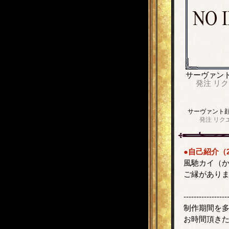
サーヴァン
発注
リク
サーヴァント
発注
リク
●自己紹介（2
風馳カイ（
ご縁があり
-----------------
制作期間を
お時間頂き