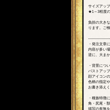
サイズアッ
★1～3程度
負担の大き
ります。ご
-----------------
・発注文章
内容が多い
逆に、大ま
・背景につ
バストアッ
顔アイコン
色柄の指定
お書き添え
・種族特徴
角・尻尾・
描写の有無