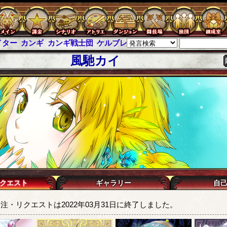
ンギ戦士団
ケルブレ
ケルベロスブレイド
スパイラス
チェインパ
風馳カイ
クエスト
ギャラリー
自
注・リクエストは2022年03月31日に終了しました。