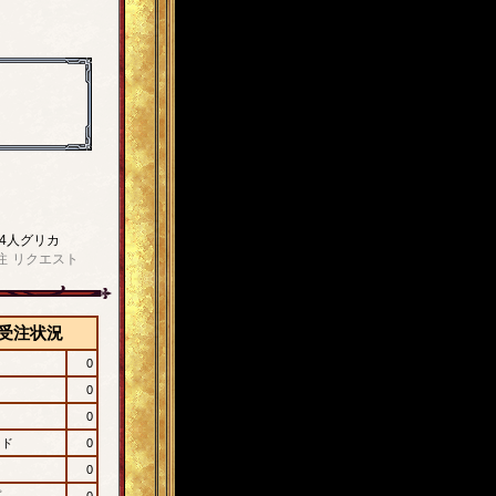
4人グリカ
注
リクエスト
受注状況
0
0
0
ード
0
0
プ
0