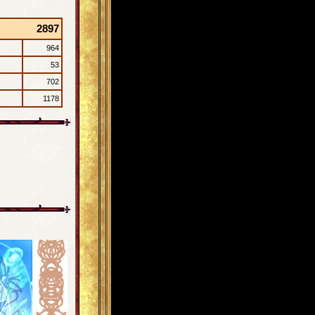
2897
964
53
702
1178