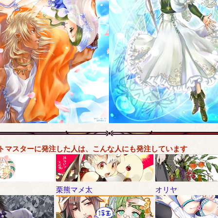
トマスターに発注した人は、こんな人にも発注しています
栗熊マメ太
オリヤ