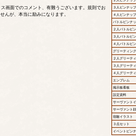
タス画面でのコメント、有難うございます。規則でお
３人ピンナッ
ませんが、本当に励みになります。
４人ピンナッ
バトルピンナ
２人バトルピ
３人バトルピ
４人バトルピ
グリーティン
２人グリーテ
３人グリーテ
４人グリーテ
エンブレム
掲示板看板
設定資料
サーヴァント
サーヴァント
宿敵イラスト
３点セット
イベントピン