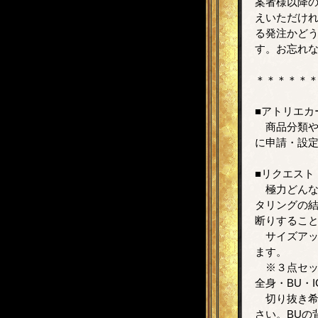
案者様以降の
えいただけれ
る発注かど
す。お忘れ
＊＊＊＊＊
■アトリエカ
商品分類や
に申請・設
■リクエスト
極力どんな
タリングの
断りするこ
サイズアッ
ます。
※３点セッ
全身・BU・
切り抜き希
さい。BUの