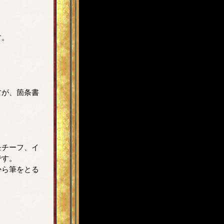
す。
すが、箇条書
モチーフ、イ
です。
から筆をとる