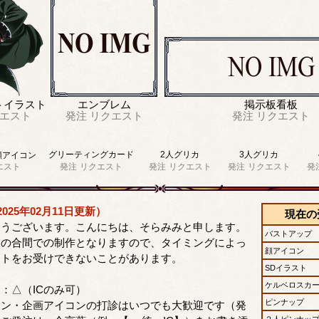
トイラスト
エンブレム
掲示板看板
エスト
発注
リクエスト
発注
リクエスト
グリーティングカード
2人グリカ
3人グリカ
顔アイコン
エスト
発注
リクエスト
発注
リクエスト
発注
リクエスト
発
025年02月11日更新）
現在の
とうございます。こんにちは、そらみみと申します。
バストアップ
業の合間での制作となりますので、タイミングによっ
顔アイコン
ストをお受けできないことがあります。
SDイラスト
ケルベロスカ
：△（ICのみ可）
ピンナップ
ン・企画アイコンの打診はいつでも大歓迎です（発
２人ピンナッ