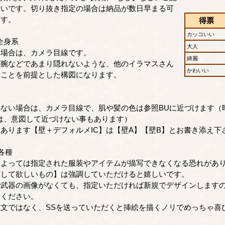
幸いです。切り抜き指定の場合は納品が数日早まる可
ます。
得票
カッコいい
全身系
大人
場合は、カメラ目線です。
綺麗
腕などであまり隠れないような、他のイラマスさん
かわいい
ることを前提とした構図になります。
ない場合は、カメラ目線で、肌や髪の色は参照BUに近づけます（
は、意図して近づけない事もあります）
ります【壁＋デフォルメIC】は【壁A】【壁B】とお書き添え下
各種
よっては指定された服装やアイテムが描写できなくなる恐れがあ
して欲しいもの】は強調していただけると嬉しいです。
武器の画像がなくても、指定いただければ新規でデザインします
けください。
文ではなく、SSを送っていただくと挿絵を描くノリでめっちゃ喜