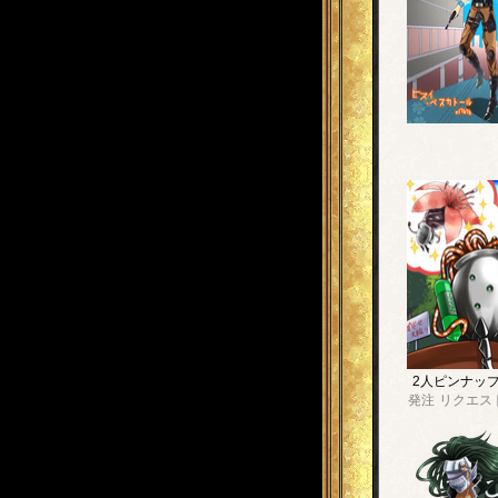
2人ピンナッ
発注
リクエス