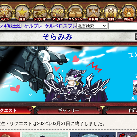
ンギ戦士団
ケルブレ
ケルベロスブレイド
スパイラス
チェインパ
そらみみ
クエスト
ギャラリー
自
注・リクエストは2022年03月31日に終了しました。