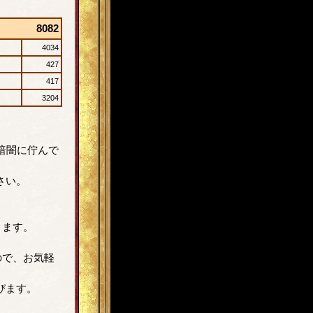
8082
4034
427
417
3204
暗闇に佇んで
さい。
ります。
ので、お気軽
びます。