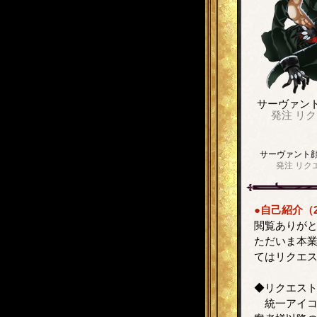
サーヴァン
発注
リク
サーヴァント
発注
リク
●自己紹介（2
閲覧ありが
ただいま本
てはリクエ
◆リクエスト
統一アイコ