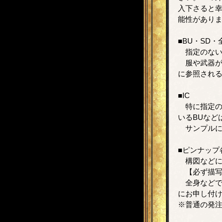
入下さると
能性があり
■BU・SD・
指定のない
服や武器が
に参照され
■IC
特に指定の
いるBUなど
サンプルにあ
■ピンナップ
構図などに
【必ず描写
全身などで
にお申し付
※普通の発注