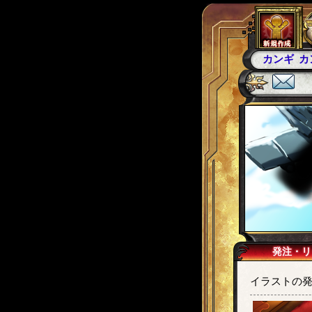
カンギ
カ
発注・リ
イラストの発