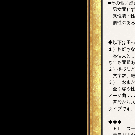
■その他／好
男女問わず
異性装・性
個性のある
◆以下は困
１）お好き
私個人とし
きでも問題
２）挨拶な
文字数、厳
３）「おま
全く姿や性
メージ曲…
普段からス
タイプです
◆◆◆
ＦＬ、ステ