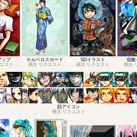
アップ
ケルベロスカード
SDイラスト
宿敵
エスト
発注
リクエスト
発注
リクエスト
発注
顔アイコン
発注
リクエスト