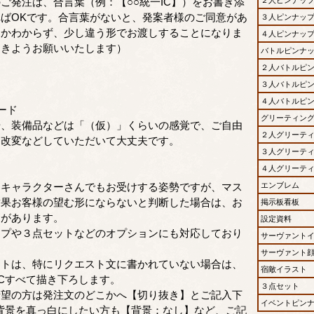
ご発注は、合言葉（例：【○○統一IC】）をお書き添
ばOKです。合言葉がないと、発案者様のご同意があ
３人ピンナッ
うかわからず、少し違う形でお渡しすることになりま
４人ピンナッ
なきようお願いいたします）
バトルピンナ
２人バトルピ
＊
３人バトルピ
４人バトルピ
ード
グリーティン
、装備品などは「（仮）」くらいの感覚で、ご自由
２人グリーテ
定改変などしていただいて大丈夫です。
３人グリーテ
４人グリーテ
キャラクターさんでもお受けする姿勢ですが、マス
エンブレム
結果お客様の望む形にならないと判断した場合は、お
掲示板看板
とがあります。
設定資料
プや３点セットなどのオプションにも対応しており
サーヴァント
サーヴァント
トは、特にリクエスト文に書かれていない場合は、
宿敵イラスト
ICすべて描き下ろします。
３点セット
望の方は発注文のどこかへ【切り抜き】とご記入下
イベントピン
背景を真っ白にしたい方も【背景：なし】など、ご記