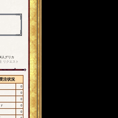
4人グリカ
注
リクエスト
受注状況
0
0
0
ード
0
0
プ
0