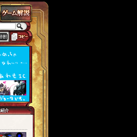
ラドクス
ローカスト
城ヶ島
思い出
獅子宮
tw7
イマジネイター
己紹介