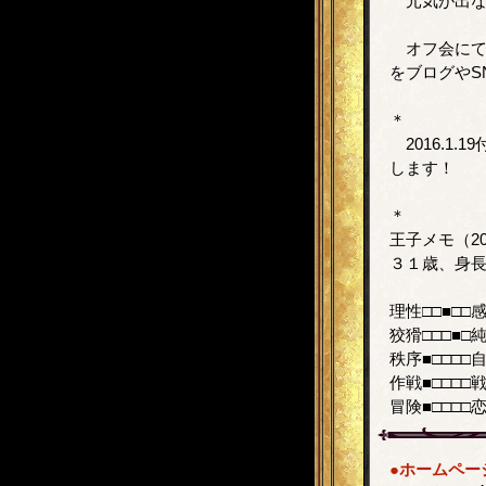
元気が出ない
オフ会にて
をブログやS
＊
2016.1
します！
＊
王子メモ（2
３１歳、身
理性□□■□□
狡猾□□□■□
秩序■□□□□
作戦■□□□□
冒険■□□□□
●ホームペー