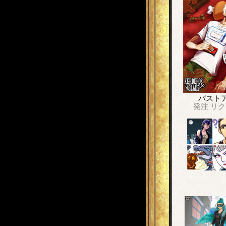
バスト
発注
リク