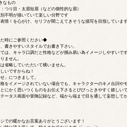
きなもの
：つり目・太眉短眉（などの個性的な眉）
別不明が描いていて楽しい分野です
表情！を心がけ、セリフが聞こえてきそうな描写を目指していま
った時にご参照ください◆
な、書きやすいスタイルでお書き下さい。
ては、キャラ口調だと性格などが掴み易い為イメージしやすいで
ありません。
どは省略していただいて構いません。
しいですからね！
かせ」につきまして。
格をイメージされていない場合でも、キャラクターのキメ台詞や
…とにかく思いつくものをお伝え下さるとびびっときやすく嬉しい
テータス画面や冒険記録など、端から端まで目を通して妄想して
。
シでの暖かなお言葉ありがとうございます！