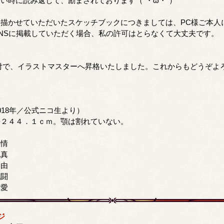
時に読み返して、励まされております（`・ω・´）
描かせていただいたスケッチブックにつきましては、PC様ご本人
NSに掲載していただく場合、私の許可はとらなくて大丈夫です。
.19付で、イラストマスターへ昇格いたしました。これからもどうぞよ
018年／公式ニコ生より）
長２４４．１ｃｍ。顎は割れていない。
感情
純真
自由
戦闘
恋愛
ジ