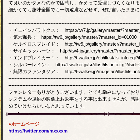
て良いのかダメなのかで困惑し、かえって受理しづらくなりま
細かくても趣味全開でも一切遠慮などせず、ぜひ書いたままに
------------------------------------------------------------------------------------
・チェインパラドクス： https://tw7.jp/gallery/master/?master_
・第六猟兵： https://tw6.jp/gallery/master/?master_id=01000
・ケルベロスブレイド： http://tw5.jp/gallery/master/?master_i
・サイキックハーツ： http://tw4.jp/gallery/master/?master_id=
・エンドブレイカー！： http://t-walker.jp/eb/illust/ils_info.cgi?i
・シルバーレイン： http://t-walker.jp/sr/illust/ils_info.cgi?ilsid=
・無限のファンタジア： http://t-walker.jp/mugefan/illust/ils_info.
------------------------------------------------------------------------------------
------------------------------------------------------------------------------------
ファンレターありがとうございます。とても励みになっており
システムや規約の関係上お返事をする事は出来ませんが、感謝
めていけたらいいなと思っています。
●ホームページ
https://twitter.com/mxxxxm