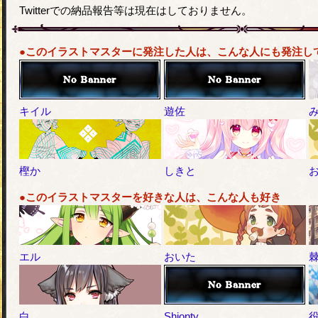
Twitterでの納品報告等は現在はしておりません。
●このイラストマスターに発注した人は、こんな人にも発注し
キイル
遊佐
樫か
しきと
●このイラストマスターを好きな人は、こんな人も好き
エル
おいた
白
Shionty