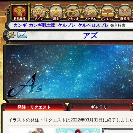
カンギ
カンギ戦士団
ケルブレ
ケルベロスブレイド
スパ
アズ
発注・リクエスト
ギャラリー
イラストの発注・リクエストは2022年03月31日に終了しまし