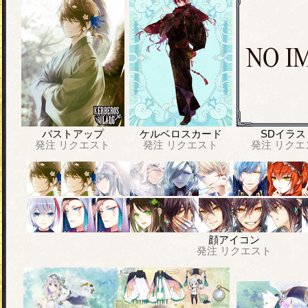
バストアップ
ケルベロスカード
SDイラス
発注
リクエスト
発注
リクエスト
発注
リクエ
顔アイコン
発注
リクエスト