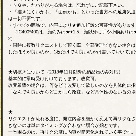
・ＮＧやこだわりがある場合は、忘れずにご記載下さい。
・「描きにくいかも」「面倒かも」といった当方への遠慮気遣
は一切不要です。
・すべての商品で、内容により★追加打診の可能性があります
（IC400*400は、顔のみは★+1.5、顔以外に手や小物ありは
2）
・同時に複数リクエストして頂く際、全部受理できない場合は
したほうが良いのか、1枚だけでも良いのかは書いておいて頂
★切抜きについて（2018年11月以降の納品物のみ対応）
基本的に常時受け付けております。改変可。
改変希望の場合は、何をどう改変して欲しいのかを具体的に指
「なんでも良いからどこかしら改変」など具体性のない旨の場
★
リクエストが流れる度に、発注内容を細かく変えて再リクなさ
きないのは単にタイミングが合わない場合が殆どです。
一番困るのは、再リクの度に内容が簡素化されていく事です。