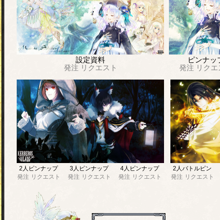
設定資料
ピンナッ
発注
リクエスト
発注
リクエ
2人ピンナップ
3人ピンナップ
4人ピンナップ
2人バトルピン
発注
リクエスト
発注
リクエスト
発注
リクエスト
発注
リクエスト