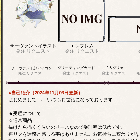
サーヴァントイラスト
エンブレム
発注
リクエスト
発注
リクエスト
グリーティングカード
2人グリカ
サーヴァント顔アイコン
発注
リクエスト
発注
リクエスト
発注
リクエスト
発
●自己紹介（2024年11月03日更新）
はじめまして / いつもお世話になっております
★受理について
☆通常商品
描けたら描くくらいのペースなので受理率は低めです。
再リクを迷惑と感じる事はありません。お気持ちに変わりがな