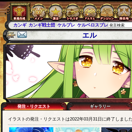
カンギ
カンギ戦士団
ケルブレ
ケルベロスブレイド
スパ
エル
発注・リクエスト
ギャラリー
イラストの発注・リクエストは2022年03月31日に終了しまし