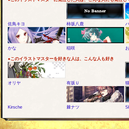
佐鳥キヨ
柿坂八鹿
かな
稲咲
●このイラストマスターを好きな人は、こんな人も好き
オリヤ
有坂Ｕ
Kirsche
棘ナツ
S