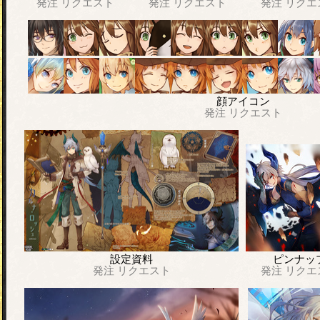
発注
リクエスト
発注
リクエスト
発注
リクエ
顔アイコン
発注
リクエスト
設定資料
ピンナッ
発注
リクエスト
発注
リクエ