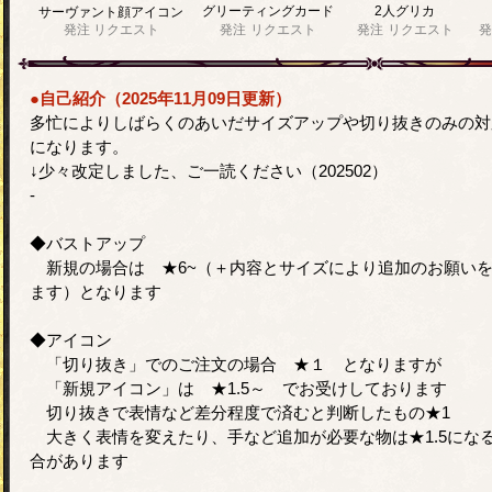
グリーティングカード
2人グリカ
サーヴァント顔アイコン
発注
リクエスト
発注
リクエスト
発注
リクエスト
発
●自己紹介（2025年11月09日更新）
多忙によりしばらくのあいだサイズアップや切り抜きのみの対
になります。
↓少々改定しました、ご一読ください（202502）
-
◆バストアップ
新規の場合は ★6~（＋内容とサイズにより追加のお願い
ます）となります
◆アイコン
「切り抜き」でのご注文の場合 ★１ となりますが
「新規アイコン」は ★1.5～ でお受けしております
切り抜きで表情など差分程度で済むと判断したもの★1
大きく表情を変えたり、手など追加が必要な物は★1.5にな
合があります