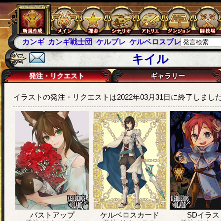
カンギ
カンギ戦士団
ケルブレ
ケルベロスブレイド
スパ
キイル
発注・リクエスト
ギャラリー
イラストの発注・リクエストは2022年03月31日に終了しまし
バストアップ
ケルベロスカード
SDイラス