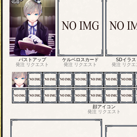
バストアップ
ケルベロスカード
SDイラス
発注
リクエスト
発注
リクエスト
発注
リクエ
顔アイコン
発注
リクエスト