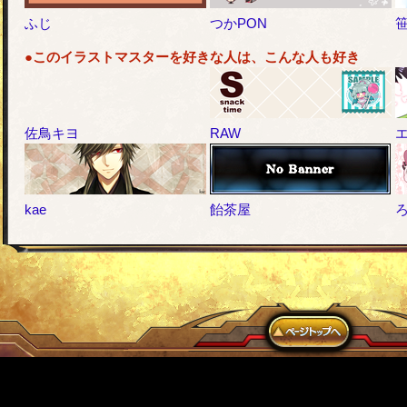
ふじ
つかPON
●このイラストマスターを好きな人は、こんな人も好き
佐鳥キヨ
RAW
kae
飴茶屋