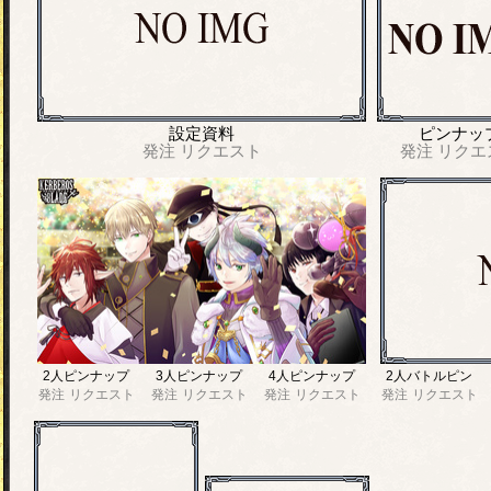
設定資料
ピンナッ
発注
リクエスト
発注
リクエ
2人ピンナップ
3人ピンナップ
4人ピンナップ
2人バトルピン
発注
リクエスト
発注
リクエスト
発注
リクエスト
発注
リクエスト