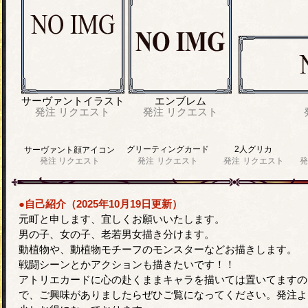
サーヴァントイラスト
エンブレム
発注
リクエスト
発注
リクエスト
グリーティングカード
2人グリカ
サーヴァント顔アイコン
発注
リクエスト
発注
リクエスト
発注
リクエスト
発
●自己紹介（2025年10月19日更新）
元町と申します、宜しくお願いいたします。
男の子、女の子、老若男女描き分けます。
動植物や、動植物モチーフのモンスターなどお描きします。
戦闘シーンとかアクションも描きたいです！！
アトリエカードに心の赴くままキャラを描いては置いてますの
で、ご興味がありましたらぜひご覧になってください。発注よ