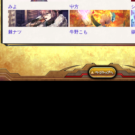
みよ
屮方
棘ナツ
牛野こも