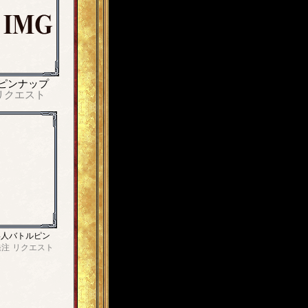
ピンナップ
リクエスト
4人バトルピン
発注
リクエスト