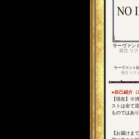
サーヴァン
発注
リク
サーヴァント
発注
リク
●自己紹介（2
【現在】※消
ストは全て
ものではあ
【お届けま