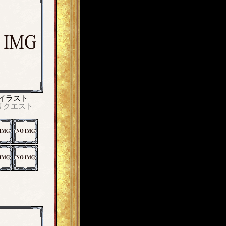
イラスト
リクエスト