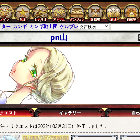
イター
カンギ
カンギ戦士団
ケルブレ
ケルベロスブレイド
スパイ
pn山
クエスト
ギャラリー
自
注・リクエストは2022年03月31日に終了しました。