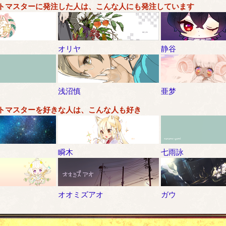
トマスターに発注した人は、こんな人にも発注しています
オリヤ
静谷
浅沼慎
亜梦
トマスターを好きな人は、こんな人も好き
瞬木
七雨詠
オオミズアオ
ガウ