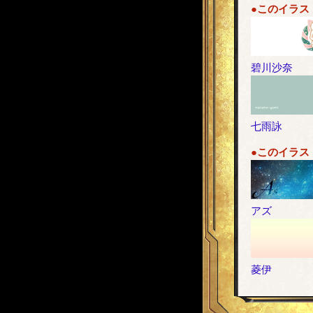
●このイラス
碧川沙奈
七雨詠
●このイラス
アズ
菱伊