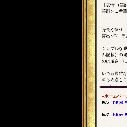
【表情:（笑
笑顔をご希
身長や体格、
露出NG）等
シンプルな
み記載）の
のは足さず
いつも素敵な
至らぬ点も
●ホームペー
tw6：
https:
tw7：
https:/