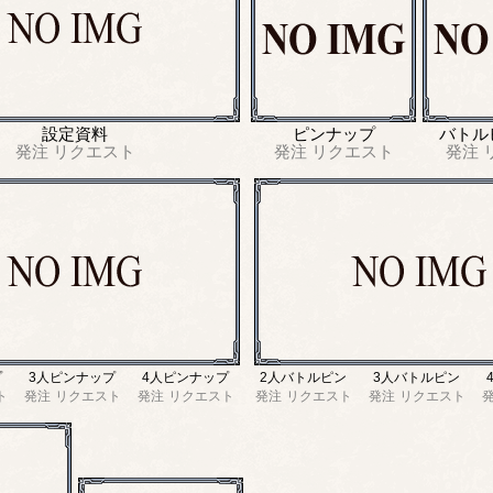
設定資料
ピンナップ
バトル
発注
リクエスト
発注
リクエスト
発注
プ
3人ピンナップ
4人ピンナップ
2人バトルピン
3人バトルピン
ト
発注
リクエスト
発注
リクエスト
発注
リクエスト
発注
リクエスト