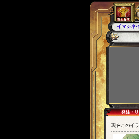
イマジネ
発注・リ
現在このイ