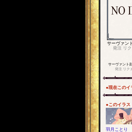
サーヴァン
発注
リク
サーヴァント
発注
リク
●現在このイ
●このイラス
羽月ことり