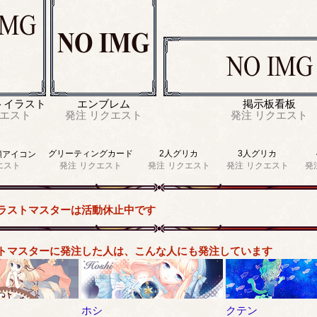
トイラスト
エンブレム
掲示板看板
エスト
発注
リクエスト
発注
リクエスト
グリーティングカード
2人グリカ
3人グリカ
顔アイコン
エスト
発注
リクエスト
発注
リクエスト
発注
リクエスト
発
ラストマスターは活動休止中です
トマスターに発注した人は、こんな人にも発注しています
ホシ
クテン