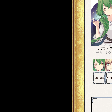
バスト
発注
リク