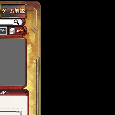
ラス
チェインパラドクス
ローカスト
城ヶ島
思い出
獅子宮
tw7
己紹介