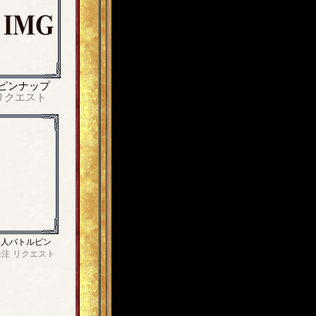
ピンナップ
リクエスト
4人バトルピン
発注
リクエスト