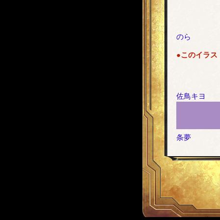
のら
●このイラス
佐鳥キヨ
条夢