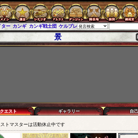
イター
カンギ
カンギ戦士団
ケルブレ
ケルベロスブレイド
スパイ
景
クエスト
ギャラリー
自
ラストマスターは活動休止中です