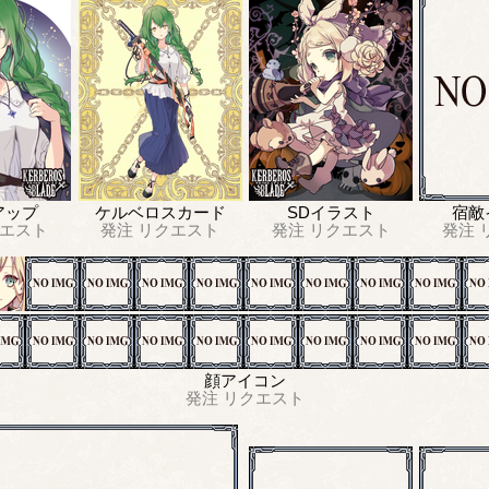
アップ
ケルベロスカード
SDイラスト
宿敵
エスト
発注
リクエスト
発注
リクエスト
発注
顔アイコン
発注
リクエスト