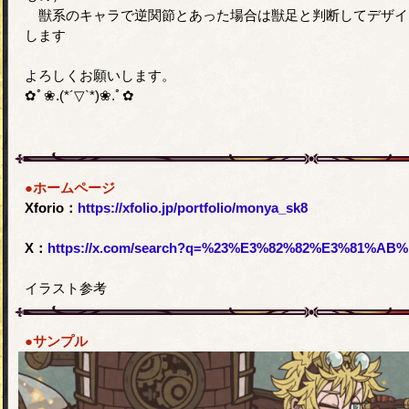
獣系のキャラで逆関節とあった場合は獣足と判断してデザイ
します
よろしくお願いします。
✿ﾟ❀.(*´▽`*)❀.ﾟ✿
●ホームページ
Xforio：
https://xfolio.jp/portfolio/monya_sk8
X：
https://x.com/search?q=%23%E3%82%82%E3%81%AB%E3%82%83%E7%B5%B5%20from%3
イラスト参考
●サンプル