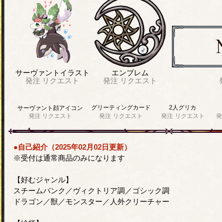
サーヴァントイラスト
エンブレム
発注
リクエスト
発注
リクエスト
グリーティングカード
2人グリカ
サーヴァント顔アイコン
発注
リクエスト
発注
リクエスト
発注
リクエスト
発
●自己紹介（2025年02月02日更新）
※受付は通常商品のみになります
【好むジャンル】
スチームパンク／ヴィクトリア調／ゴシック調
ドラゴン／獣／モンスター／人外クリーチャー