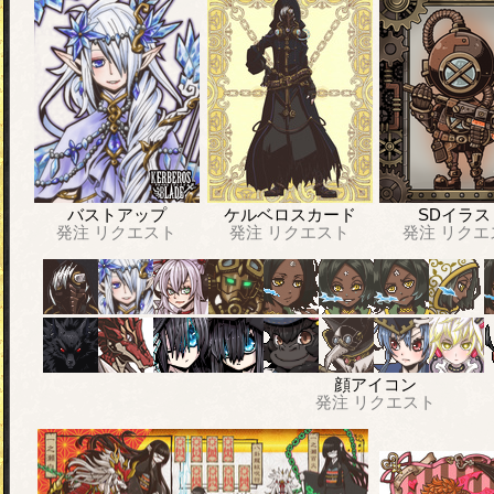
バストアップ
ケルベロスカード
SDイラス
発注
リクエスト
発注
リクエスト
発注
リクエ
顔アイコン
発注
リクエスト