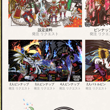
設定資料
ピンナッ
発注
リクエスト
発注
リクエ
2人ピンナップ
3人ピンナップ
4人ピンナップ
2人バトルピン
発注
リクエスト
発注
リクエスト
発注
リクエスト
発注
リクエスト