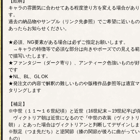
【絵柄】
キャラの雰囲気に合わせてある程度塗り方を変える場合があり
す。
過去の納品物やサンプル（リンク先参照）でご希望に近いもの
あったらお知らせください。
★必須、NG要素がある場合は必ずご指定お願いします。
→キャラの特徴等で必須な部分は向きやポーズでの見える範
で描写いたします。
★ファンタジー（ダーク寄り）、アンティーク色強いものが好
です
★NL、BL、GL OK
★発注文の内容で解釈の難しいものや版権作品参照等は適宜マ
タリングします
【補足】
※中世（１１〜１６世紀頃）と近世（16世紀末～19世紀半ば
ヴィクトリア朝は近世になるので『中世の衣装（ヴィクトリ
朝）』とあった場合はヴィクトリアンと判断してデザインしま
※獣足（つま先だち）と逆関節（膝の関節が後ろに曲がってい
もの）