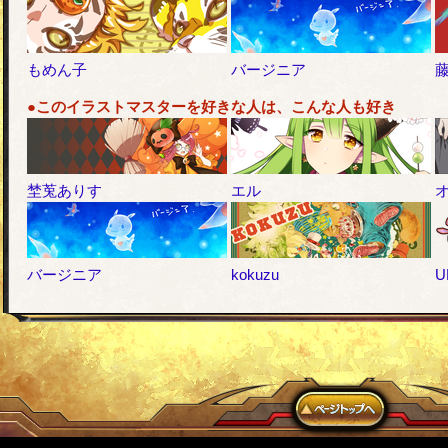
もめん子
バージニア
●このイラストマスターを好きな人は、こんな人も好き
埜莵ありす
エル
バージニア
kokuzu
U