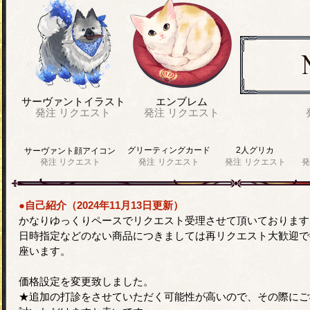
サーヴァントイラスト
エンブレム
発注
リクエスト
発注
リクエスト
グリーティングカード
2人グリカ
サーヴァント顔アイコン
発注
リクエスト
発注
リクエスト
発注
リクエスト
発
●自己紹介（2024年11月13日更新）
かなりゆっくりペースでリクエスト受理させて頂いております
日時指定などのない商品につきましては再リクエスト大歓迎で
座います。
価格設定を変更致しました。
★追加の打診をさせていただく可能性が高いので、その際にご