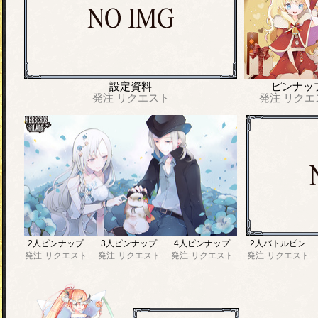
設定資料
ピンナッ
発注
リクエスト
発注
リクエ
2人ピンナップ
3人ピンナップ
4人ピンナップ
2人バトルピン
発注
リクエスト
発注
リクエスト
発注
リクエスト
発注
リクエスト