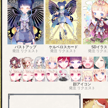
バストアップ
ケルベロスカード
SDイラス
発注
リクエスト
発注
リクエスト
発注
リクエ
顔アイコン
発注
リクエスト