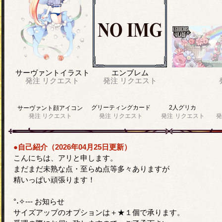
サーヴァントイラスト
エンブレム
発注
リクエスト
発注
リクエスト
グリーティングカード
2人グリカ
サーヴァント顔アイコン
発注
リクエスト
発注
リクエスト
発注
リクエスト
発
●自己紹介（2026年04月25日更新）
こんにちは、アリと申します。
まだまだ未熟な点・至らぬ点等多々ありますが
精いっぱい頑張ります！
°˖✧--- お知らせ
サイズアップのオプションは＋★１個で承ります。