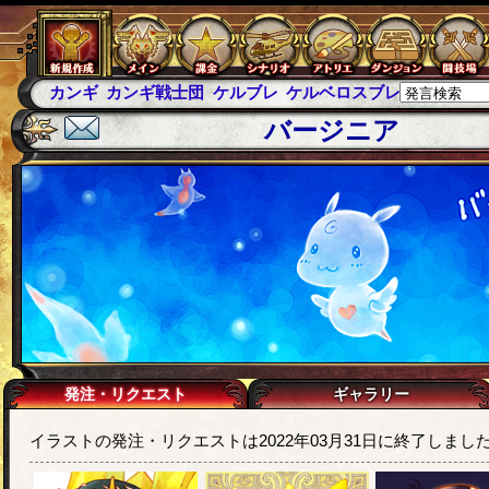
カンギ
カンギ戦士団
ケルブレ
ケルベロスブレイド
スパ
バージニア
発注・リクエスト
ギャラリー
イラストの発注・リクエストは2022年03月31日に終了しまし