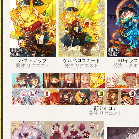
バストアップ
ケルベロスカード
SDイラス
発注
リクエスト
発注
リクエスト
発注
リクエ
顔アイコン
発注
リクエスト