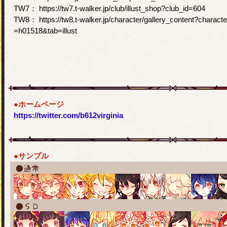
TW7： https://tw7.t-walker.jp/club/illust_shop?club_id=604
TW8： https://tw8.t-walker.jp/character/gallery_content?characte
=h01518&tab=illust
●ホームページ
https://twitter.com/b612virginia
●サンプル