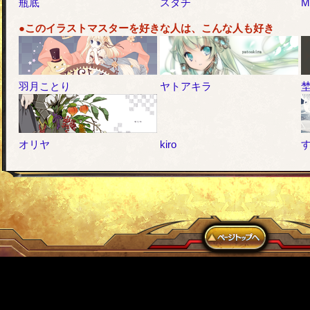
瓶底
スダチ
●このイラストマスターを好きな人は、こんな人も好き
羽月ことり
ヤトアキラ
オリヤ
kiro