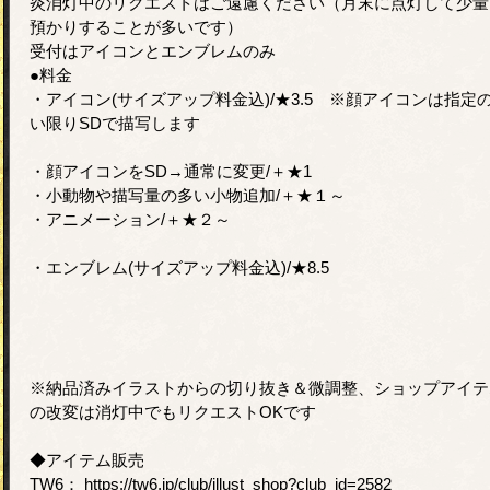
炎消灯中のリクエストはご遠慮ください（月末に点灯して少量
預かりすることが多いです）
受付はアイコンとエンブレムのみ
●料金
・アイコン(サイズアップ料金込)/★3.5 ※顔アイコンは指定
い限りSDで描写します
・顔アイコンをSD→通常に変更/＋★1
・小動物や描写量の多い小物追加/＋★１～
・アニメーション/＋★２～
・エンブレム(サイズアップ料金込)/★8.5
※納品済みイラストからの切り抜き＆微調整、ショップアイテ
の改変は消灯中でもリクエストOKです
◆アイテム販売
TW6： https://tw6.jp/club/illust_shop?club_id=2582