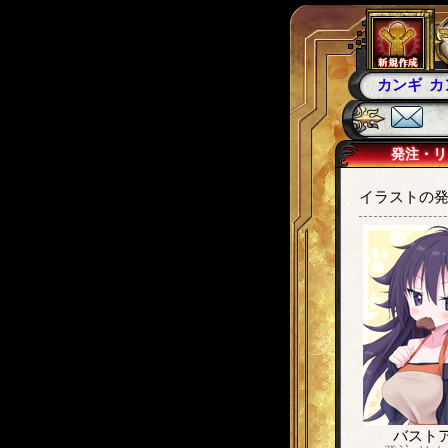
カンギ
カ
発注・リ
イラストの発
バスト