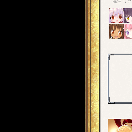
発注
リク