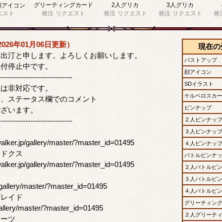
グリーティングカード
2人グリカ
3人グリカ
顔アイコン
エスト
発注
リクエスト
発注
リクエスト
発注
リクエスト
発
026年01月06日更新）
現在の
堀出汀と申します。よろしくお願いします。
バストアップ
受付停止中です。
顔アイコン
------------------------------
SDイラスト
トは非対応です。
ケルベロスカ
ー、ステータス欄でのコメント
ピンナップ
ございます。
------------------------------
２人ピンナッ
ン
３人ピンナッ
-walker.jp/gallery/master/?master_id=01495
４人ピンナッ
ラドクス
バトルピンナ
-walker.jp/gallery/master/?master_id=01495
２人バトルピ
３人バトルピ
p/gallery/master/?master_id=01495
４人バトルピ
ブレイド
グリーティン
/gallery/master/?master_id=01495
２人グリーテ
ハーツ