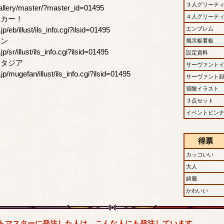
３人グリーテ
/gallery/master/?master_id=01495
４人グリーテ
イカー！
.jp/eb/illust/ils_info.cgi?ilsid=01495
エンブレム
イン
掲示板看板
.jp/sr/illust/ils_info.cgi?ilsid=01495
設定資料
ンタジア
サーヴァント
r.jp/mugefan/illust/ils_info.cgi?ilsid=01495
サーヴァント
宿敵イラスト
３点セット
イベントピン
得票
カッコいい
大人
綺麗
かわいい
トマスターに発注した人は、こんな人にも発注しています