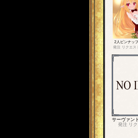
2人ピンナッ
発注
リクエス
サーヴァン
発注
リク