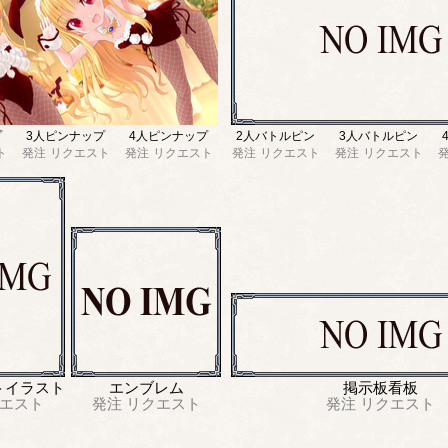
プ
3人ピンナップ
4人ピンナップ
2人バトルピン
3人バトルピン
ト
発注
リクエスト
発注
リクエスト
発注
リクエスト
発注
リクエスト
トイラスト
エンブレム
掲示板看板
エスト
発注
リクエスト
発注
リクエスト