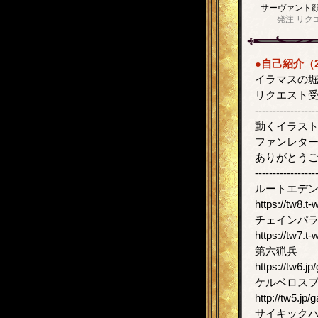
サーヴァント
発注
リク
●自己紹介（2
イラマスの
リクエスト
-----------------
動くイラス
ファンレタ
ありがとう
-----------------
ルートエデ
https://tw8.t
チェインパ
https://tw7.t
第六猟兵
https://tw6.j
ケルベロス
http://tw5.jp
サイキック