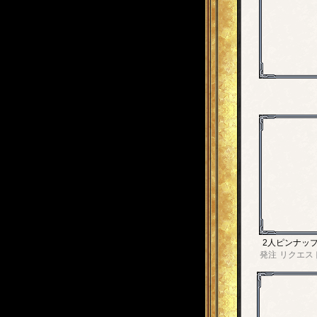
2人ピンナッ
発注
リクエス