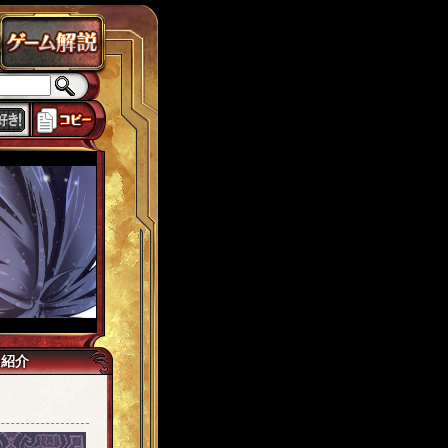
ラドクス
ローカスト
城ヶ島
思い出
獅子宮
tw7
イマジネイター
己紹介