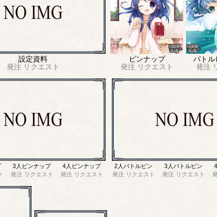
設定資料
ピンナップ
バトル
発注
リクエスト
発注
リクエスト
発注
プ
3人ピンナップ
4人ピンナップ
2人バトルピン
3人バトルピン
ト
発注
リクエスト
発注
リクエスト
発注
リクエスト
発注
リクエスト