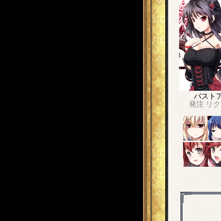
バスト
発注
リク