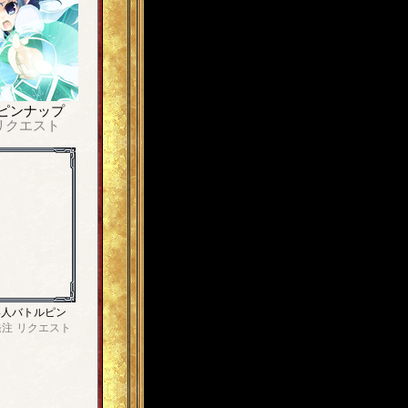
ピンナップ
リクエスト
4人バトルピン
発注
リクエスト