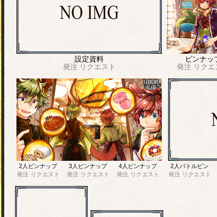
設定資料
ピンナッ
発注
リクエスト
発注
リクエ
2人ピンナップ
3人ピンナップ
4人ピンナップ
2人バトルピン
発注
リクエスト
発注
リクエスト
発注
リクエスト
発注
リクエスト