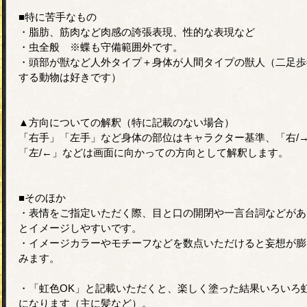
■特に苦手なもの
・脂肪、筋肉など肉感の誇張表現、性的な表現など
・虫全般 ※蝶も守備範囲外です。
・頭部が獣など人外タイプ＋身体が人間タイプの獣人（二足歩
する動物は好きです）
▲方向についての解釈（特に記載のない場合）
「右手」「左手」など身体の部位はキャラクター基準、「右/
「左/←」などは画面に向かっての方向として解釈します。
■そのほか
・表情をご指定いただく際、目と口の開閉や一言台詞などがあ
とイメージしやすいです。
・イメージカラーやモチーフなどを数点いただけると妄想が膨
みます。
・「虹色OK」と記載いただくと、楽しく塗った結果いろいろ
になります（主に髪など）。