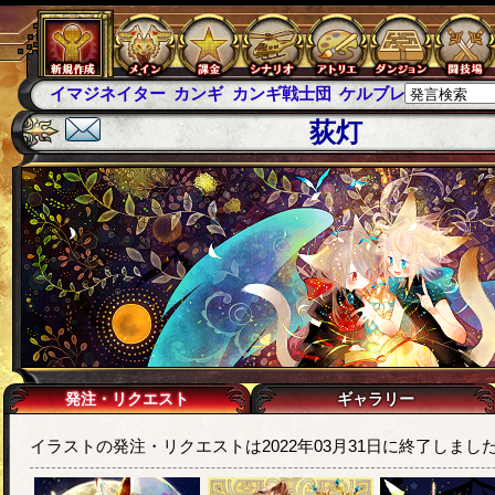
イマジネイター
カンギ
カンギ戦士団
ケルブレ
ケルベロ
荻灯
発注・リクエスト
ギャラリー
イラストの発注・リクエストは2022年03月31日に終了しまし