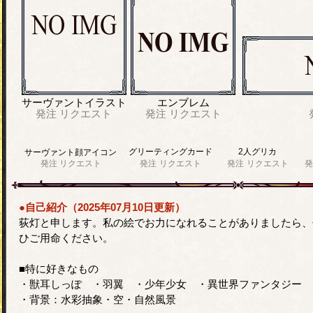
サーヴァントイラスト
エンブレム
発注
リクエスト
発注
リクエスト
グリーティングカード
2人グリカ
サーヴァント顔アイコン
発注
リクエスト
発注
リクエスト
発注
リクエスト
発
●自己紹介（2025年07月10日更新）
荻灯と申します。私の絵でお力になれることがありましたら、
ひご用命ください。
■特に好きなもの
・獣耳しっぽ ・羽翼 ・少年少女 ・異世界ファンタジー
・背景：水彩抽象・空・自然風景