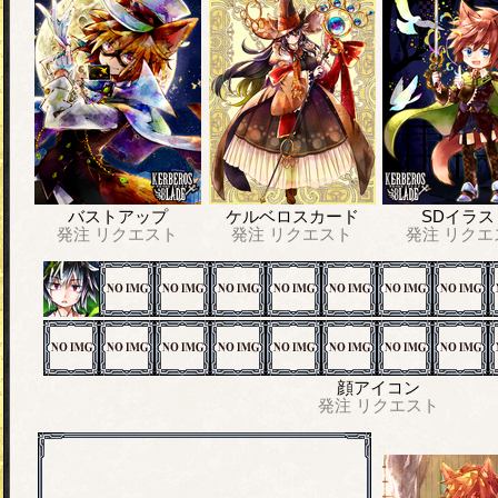
バストアップ
ケルベロスカード
SDイラス
発注
リクエスト
発注
リクエスト
発注
リクエ
顔アイコン
発注
リクエスト