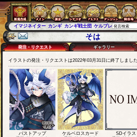
イマジネイター
カンギ
カンギ戦士団
ケルブレ
ケルベロ
そは
発注・リクエスト
ギャラリー
イラストの発注・リクエストは2022年03月31日に終了しまし
バストアップ
ケルベロスカード
SDイラス