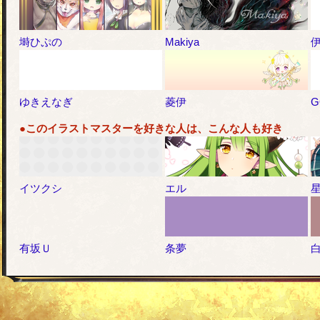
塒ひぷの
Makiya
ゆきえなぎ
菱伊
G
●このイラストマスターを好きな人は、こんな人も好き
イツクシ
エル
有坂Ｕ
条夢