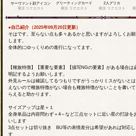
グリーティングカード
2人グリカ
サーヴァント顔アイコン
発注
リクエスト
発注
リクエスト
発注
リクエスト
発
●自己紹介（2025年09月20日更新）
そはです。至らない点も多々あるかと思いますがよろしくお願
します。
全体的にゆっくりめの進行になってます。
【種族特徴】【重要な要素】【描写NGの要素】がある場合は
明記するようお願いします。
外見ルールは確認してるつもりですがうっかりミスがないとは
えないので種族特徴がない場合も種族特徴がないことを書いて
らえると助かります。
サイズアップは星＋１
全身単品は内容問わず＋4～など三点セットに近い星の打診を
いします
3点セットは切り抜き BU等の表情差分は希望があれば対応し
す