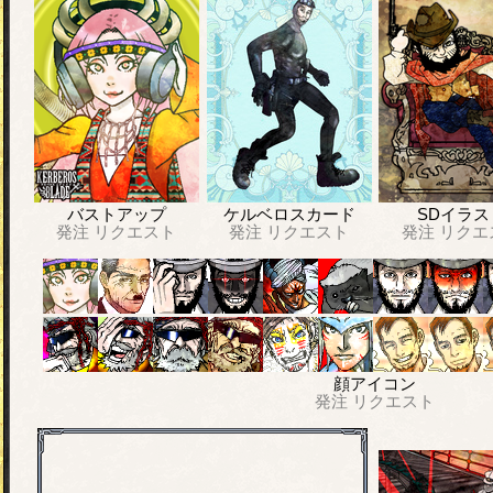
バストアップ
ケルベロスカード
SDイラス
発注
リクエスト
発注
リクエスト
発注
リクエ
顔アイコン
発注
リクエスト