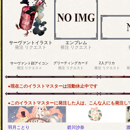
サーヴァントイラスト
エンブレム
発注
リクエスト
発注
リクエスト
グリーティングカード
2人グリカ
サーヴァント顔アイコン
発注
リクエスト
発注
リクエスト
発注
リクエスト
発
●現在このイラストマスターは活動休止中です
●このイラストマスターに発注した人は、こんな人にも発注し
羽月ことり
碧川沙奈