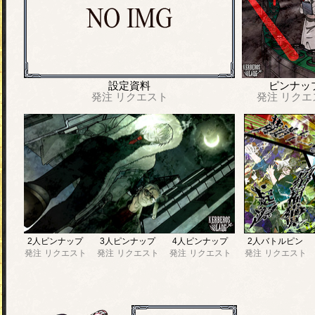
設定資料
ピンナッ
発注
リクエスト
発注
リクエ
2人ピンナップ
3人ピンナップ
4人ピンナップ
2人バトルピン
発注
リクエスト
発注
リクエスト
発注
リクエスト
発注
リクエスト