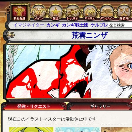
カンギ
カンギ戦士団
ケルブレ
ケルベロスブレイド
スパ
荒雲ニンザ
発注・リクエスト
ギャラリー
現在このイラストマスターは活動休止中です