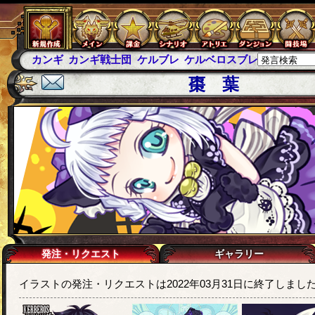
カンギ
カンギ戦士団
ケルブレ
ケルベロスブレイド
スパ
棗 葉
発注・リクエスト
ギャラリー
イラストの発注・リクエストは2022年03月31日に終了しまし