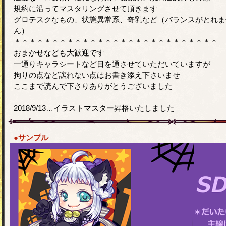
規約に沿ってマスタリングさせて頂きます
グロテスクなもの、状態異常系、奇乳など（バランスがとれま
ん）
＊＊＊＊＊＊＊＊＊＊＊＊＊＊＊＊＊＊＊＊＊＊＊＊＊＊＊
おまかせなども大歓迎です
一通りキャラシートなど目を通させていただいていますが
拘りの点など譲れない点はお書き添え下さいませ
ここまで読んで下さりありがとうございました
2018/9/13…イラストマスター昇格いたしました
●サンプル