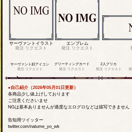
サーヴァントイラスト
エンブレム
発注
リクエスト
発注
リクエスト
グリーティングカード
2人グリカ
サーヴァント顔アイコン
発注
リクエスト
発注
リクエスト
発注
リクエスト
発
●自己紹介（2026年05月01日更新）
各商品少し値上げしております
ご注意くださいませ
NGは基本ありませんが過度なエログロなどは描写できません
告知用ツイッター
twitter.com/natume_yo_wk