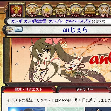
カンギ
カンギ戦士団
ケルブレ
ケルベロスブレイド
スパ
anじぇら
発注・リクエスト
ギャラリー
イラストの発注・リクエストは2022年03月31日に終了しまし