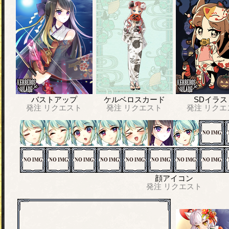
バストアップ
ケルベロスカード
SDイラス
発注
リクエスト
発注
リクエスト
発注
リクエ
顔アイコン
発注
リクエスト