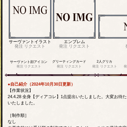
サーヴァントイラスト
エンブレム
発注
リクエスト
発注
リクエスト
グリーティングカード
2人グリカ
サーヴァント顔アイコン
発注
リクエスト
発注
リクエスト
発注
リクエスト
発
●自己紹介（2024年10月30日更新）
【作業状況】
24.4.28 全身【ディアコレ】1点提出いたしました。大変お待
いたしました。
［制作順］
なし