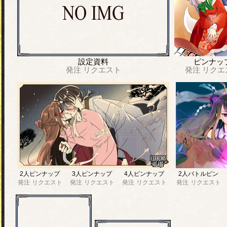
設定資料
ピンナッ
発注
リクエスト
発注
リクエ
2人ピンナップ
3人ピンナップ
4人ピンナップ
2人バトルピン
発注
リクエスト
発注
リクエスト
発注
リクエスト
発注
リクエスト