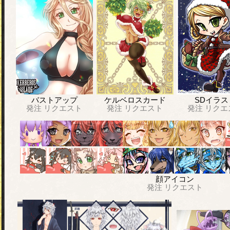
バストアップ
ケルベロスカード
SDイラス
発注
リクエスト
発注
リクエスト
発注
リクエ
顔アイコン
発注
リクエスト