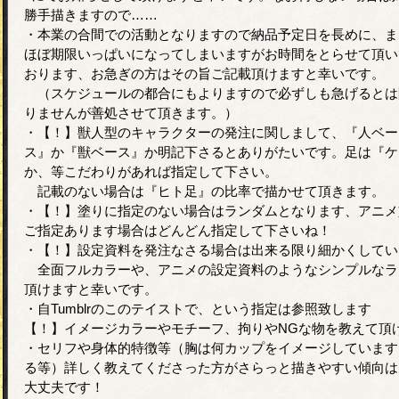
勝手描きますので……
・本業の合間での活動となりますので納品予定日を長めに、ま
ほぼ期限いっぱいになってしまいますがお時間をとらせて頂い
おります、お急ぎの方はその旨ご記載頂けますと幸いです。
（スケジュールの都合にもよりますので必ずしも急げるとは
りませんが善処させて頂きます。）
・【！】獣人型のキャラクターの発注に関しまして、『人ベー
ス』か『獣ベース』か明記下さるとありがたいです。足は『ケ
か、等こだわりがあれば指定して下さい。
記載のない場合は『ヒト足』の比率で描かせて頂きます。
・【！】塗りに指定のない場合はランダムとなります、アニメ
ご指定あります場合はどんどん指定して下さいね！
・【！】設定資料を発注なさる場合は出来る限り細かくしてい
全面フルカラーや、アニメの設定資料のようなシンプルなラ
頂けますと幸いです。
・自Tumblrのこのテイストで、という指定は参照致します
【！】イメージカラーやモチーフ、拘りやNGな物を教えて頂
・セリフや身体的特徴等（胸は何カップをイメージしています
る等）詳しく教えてくださった方がさらっと描きやすい傾向は
大丈夫です！