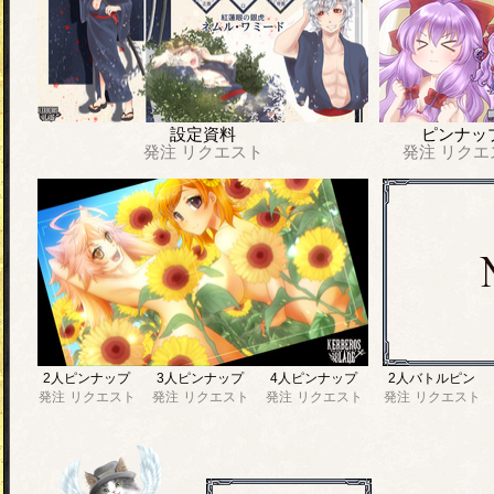
設定資料
ピンナッ
発注
リクエスト
発注
リクエ
2人ピンナップ
3人ピンナップ
4人ピンナップ
2人バトルピン
発注
リクエスト
発注
リクエスト
発注
リクエスト
発注
リクエスト