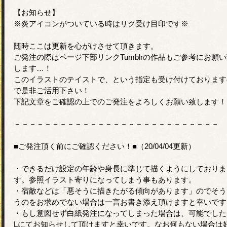
【お知らせ】
※炎アイコンがついている時はリク受け目印です※
随時ここは更新を心がけさせて頂きます。
ご発注の際はページ下部リンクTumblrの作品もご参考にお願
します…！
このイラストのテイストで、という指定も受け付けております
で是非ご活用下さい！
下記文章をご確認の上でのご発注をよろしくお願い致します！
－－－－－－－－－－－－－－－－－－－－－－－－－－－
■ご発注頂く前にご確認ください！■（20/04/04更新）
・できるだけ設定の年齢や身長に準じて描くようにしておりま
す。参照イラスト寄りになってしまう事もあります。
・宿敵などは「悪そうに描きたがる傾向があります」のでそう
うのをお求めでない場合は一言お書き添え頂けますと幸いです
・もし意図せず白紙発注になってしまった場合は、可能でした
Lにてお知らせして頂けますと幸いです。なお何もない場合は