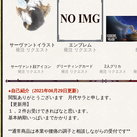
サーヴァントイラスト
エンブレム
発注
リクエスト
発注
リクエスト
グリーティングカード
2人グリカ
サーヴァント顔アイコン
発注
リクエスト
発注
リクエスト
発注
リクエスト
発
●自己紹介（2021年06月29日更新）
閲覧ありがとうございます 月代サラと申します。
【更新用】
１，２件お受けできればなと思います。
基本納期いっぱいまでかかります。
**通常商品は本業や腰痛の調子と相談しながらの受付です**