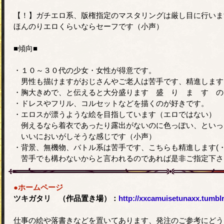
【！】ガチエロ系、版権指定のマスタリングは厳し目に行いま
ほんのりエロくらいならセーフです（小声）
■傾向■
・１０～３０代の少女・女性が得意です。
男性も描けますがおじさんやご老人は苦手です、精進します
・胸大きめで、と伝えると大分盛ります 盛 り ま す の
・ドレスやフリル、コルセットなどを描くのが好きです。
・エロスが漂うような絵を目指しています（エロではない）
例えるなら着衣であったり露出がないのに色っぽい、といっ
いいにおいがしそうな感じです（小声）
・背景、無機物、バトル系は苦手です、こちらも精進します(・_
苦手でも構わないからと言われるのであれば是非ご指定下さ
●ホームページ
ツキガタリ （作品置き場）：
http://xxcamuisetunaxx.tumbl
仕事の絵や落書きなどを置いてあります、発注のご参考にどう