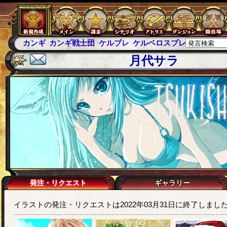
カンギ
カンギ戦士団
ケルブレ
ケルベロスブレイド
スパ
月代サラ
発注・リクエスト
ギャラリー
イラストの発注・リクエストは2022年03月31日に終了しまし