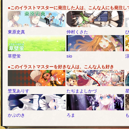
●このイラストマスターに発注した人は、こんな人にも発注し
東原史真
仲村くさた
草壁蛍
sio
●このイラストマスターを好きな人は、こんな人も好き
埜莵ありす
たぢまよしかづ
かぶのき
ろま