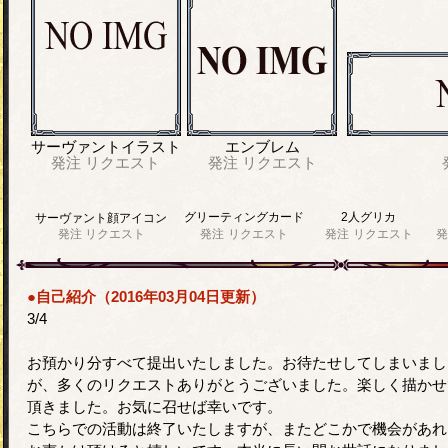
サーヴァントイラスト
エンブレム
発注
リクエスト
発注
リクエスト
グリーティングカード
2人グリカ
サーヴァント顔アイコン
発注
リクエスト
発注
リクエスト
発注
リクエスト
発
●自己紹介（2016年03月04日更新）
3/4
お預かり分すべて提出いたしました。お待たせしてしまいまし
が、多くのリクエストありがとうございました。楽しく描かせ
頂きました。お気に召せば幸いです。
こちらでの活動は終了いたしますが、またどこかで機会があれ