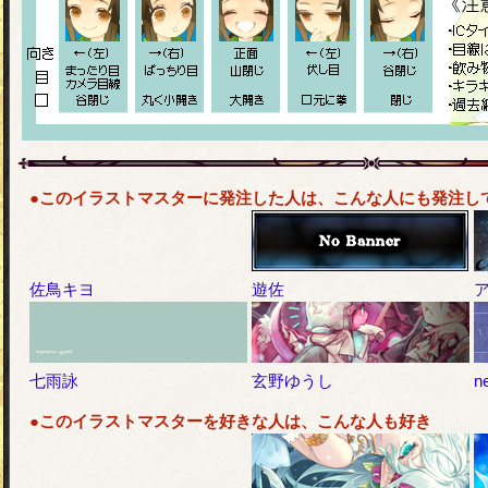
●このイラストマスターに発注した人は、こんな人にも発注し
佐鳥キヨ
遊佐
七雨詠
玄野ゆうし
n
●このイラストマスターを好きな人は、こんな人も好き