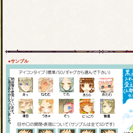
●サンプル