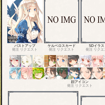
バストアップ
ケルベロスカード
SDイラス
発注
リクエスト
発注
リクエスト
発注
リクエ
顔アイコン
発注
リクエスト