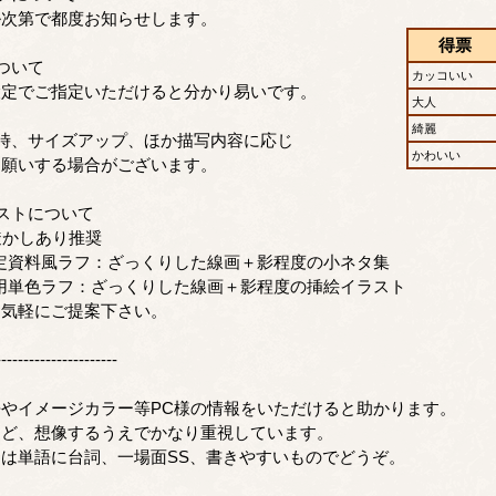
ル次第で都度お知らせします。
得票
ついて
カッコいい
設定でご指定いただけると分かり易いです。
大人
綺麗
時、サイズアップ、ほか描写内容に応じ
かわいい
お願いする場合がございます。
ストについて
E透かしあり推奨
定資料風ラフ：ざっくりした線画＋影程度の小ネタ集
用単色ラフ：ざっくりした線画＋影程度の挿絵イラスト
お気軽にご提案下さい。
----------------------
やイメージカラー等PC様の情報をいただけると助かります。
など、想像するうえでかなり重視しています。
は単語に台詞、一場面SS、書きやすいものでどうぞ。