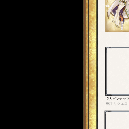
2人ピンナッ
発注
リクエス