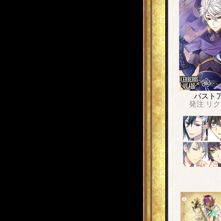
バスト
発注
リク