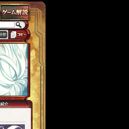
ラドクス
ローカスト
城ヶ島
思い出
獅子宮
tw7
イマジネイター
己紹介