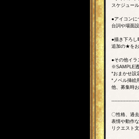
スケジュー
●アイコンに
台詞や場面
●描き下ろし
追加の★を
●その他イラ
※SAMPL
*おまかせ設
*ノベル挿絵
他、募集時
-----------------
〇性格、過去
表情や動作
リクエスト文