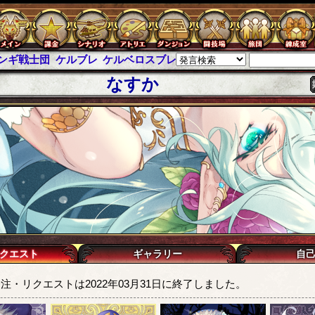
ンギ戦士団
ケルブレ
ケルベロスブレイド
スパイラス
チェインパ
なすか
クエスト
ギャラリー
自
注・リクエストは2022年03月31日に終了しました。