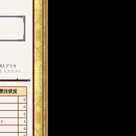
4人グリカ
注
リクエスト
受注状況
0
0
0
ード
1
0
プ
0