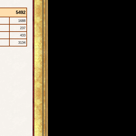
5492
1688
237
433
3134