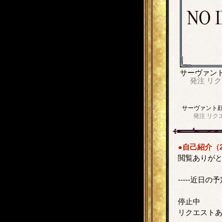
サーヴァン
発注
リク
サーヴァント
発注
リク
●自己紹介（2
閲覧ありが
-----近日の予定
停止中
リクエスト