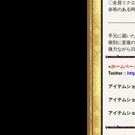
〇全員リク
余裕のある
-----------------
手元に届い
個別に直接
微力ながら
●ホームペー
Twitter：
htt
アイテムショッ
アイテムショッ
アイテムショッ