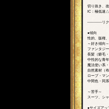
切り抜き、改
IC：極低速
------------
●傾向
性的、版権、
～好き傾向
ファンタジ
長髪（癖毛
中性的な青
魔法使い系
自然素材（
ローブ・マ
中間色・同
～苦手～
スーツ、シ
●サイズアッ