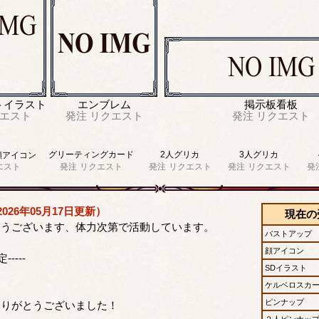
トイラスト
エンブレム
掲示板看板
エスト
発注
リクエスト
発注
リクエスト
グリーティングカード
2人グリカ
3人グリカ
顔アイコン
エスト
発注
リクエスト
発注
リクエスト
発注
リクエスト
発
026年05月17日更新）
現在の
とうございます、体力次第で活動しています。
バストアップ
顔アイコン
-----
SDイラスト
ケルベロスカ
ピンナップ
ありがとうございました！
２人ピンナッ