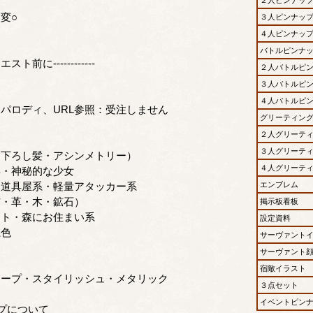
変○
３人ピンナッ
△
４人ピンナッ
バトルピンナ
リクエスト前に------------
２人バトルピ
３人バトルピ
４人バトルピ
パロディ、URL参照：受注しません
グリーティン
～
２人グリーテ
ー
３人グリーテ
・下ろし髪・アシンメトリー）
４人グリーテ
年・神秘的な少女
・道具屋系・軽量アタッカー系
エンブレム
布・革・木・鉱石）
掲示板看板
ント・森にお住まい系
設定資料
系色
サーヴァント
サーヴァント
宿敵イラスト
ャープ・スタイリッシュ・メタリック
３点セット
イベントピン
プについて