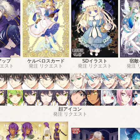
アップ
ケルベロスカード
SDイラスト
宿敵
エスト
発注
リクエスト
発注
リクエスト
発注
顔アイコン
発注
リクエスト