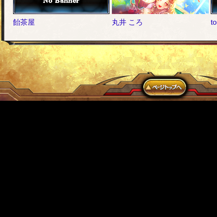
飴茶屋
丸井 ころ
t