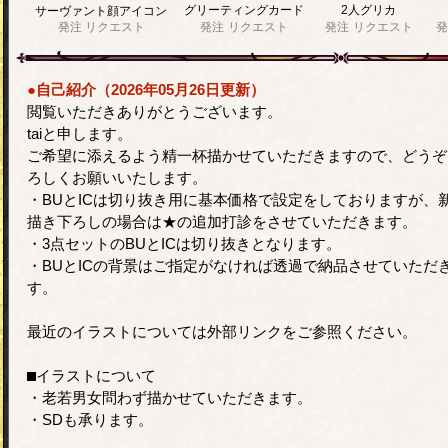
グリーティングカード
2人グリカ
サーヴァント顔アイコン
発注
リクエスト
発注
リクエスト
発注
リクエスト
発
●自己紹介（2026年05月26日更新）
閲覧いただきありがとうございます。
taiと申します。
ご希望に添えるよう精一杯描かせていただきますので、どうぞ
ろしくお願いいたします。
・BUとICは切り抜き用に基本価格で設定をしておりますが、
描き下ろしの場合は★の追加打診をさせていただきます。
・3点セットのBUとICは切り抜きとなります。
・BUとICの背景はご指定がなければ透過で納品させていただ
す。
最近のイラストについては外部リンクをご参照ください。
⬛︎イラストについて
・老若男女問わず描かせていただきます。
・SDも承ります。