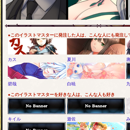
●このイラストマスターに発注した人は、こんな人にも発注し
カス
夏川
碧哉
白暁
九
●このイラストマスターを好きな人は、こんな人も好き
キイル
遊佐