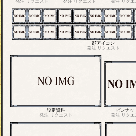
発注
リクエスト
発注
リクエスト
発注
リクエ
顔アイコン
発注
リクエスト
設定資料
ピンナッ
発注
リクエスト
発注
リクエ