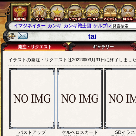
イマジネイター
カンギ
カンギ戦士団
ケルブレ
ケルベロ
tai
発注・リクエスト
ギャラリー
イラストの発注・リクエストは2022年03月31日に終了しまし
バストアップ
ケルベロスカード
SDイラス