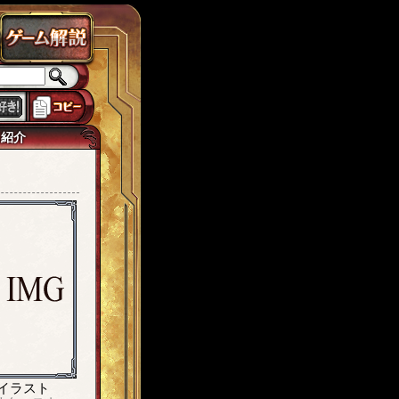
ラス
チェインパラドクス
ローカスト
城ヶ島
思い出
獅子宮
tw7
己紹介
イラスト