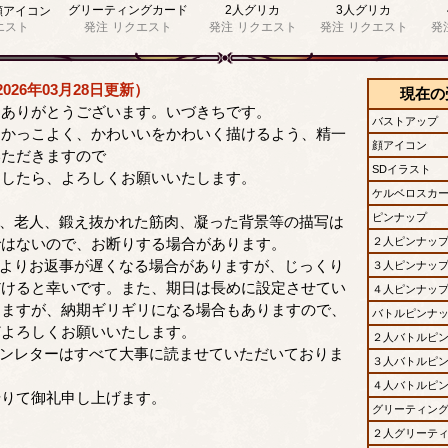
グリーティングカード
2人グリカ
3人グリカ
顔アイコン
エスト
発注
リクエスト
発注
リクエスト
発注
リクエスト
発
026年03月28日更新）
現在の
きありがとうございます。いづきちです。
バストアップ
をかっこよく、かわいいをかわいく描けるよう、精一
顔アイコン
いただきますので
SDイラスト
ましたら、よろしくお願いいたします。
ケルベロスカ
ピンナップ
物、老人、鍛え抜かれた筋肉、凝った背景等の描写は
ではないので、お断りする場合があります。
２人ピンナッ
によりお返事が遅くなる場合がありますが、じっくり
３人ピンナッ
だけると幸いです。また、期日は長めに設定させてい
４人ピンナッ
りますが、納期ギリギリになる場合もありますので、
バトルピンナ
どよろしくお願いいたします。
２人バトルピ
ァンレターはすべて大事に読ませていただいておりま
３人バトルピ
４人バトルピ
りて御礼申し上げます。
グリーティン
２人グリーテ