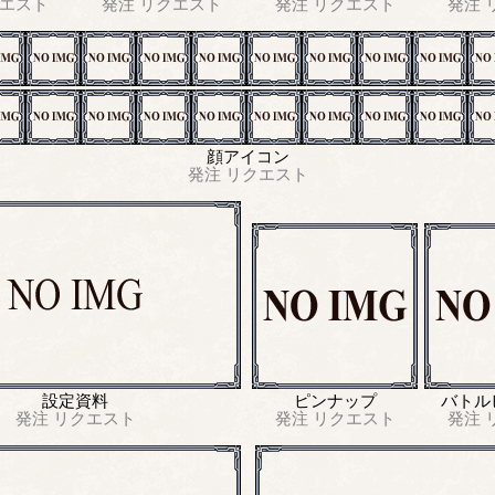
エスト
発注
リクエスト
発注
リクエスト
発注
顔アイコン
発注
リクエスト
設定資料
ピンナップ
バトル
発注
リクエスト
発注
リクエスト
発注