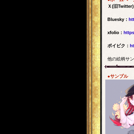
Ｘ(旧Twitter
Bluesky：
ht
xfolio：
https
ポイピク：
h
他の絵柄サン
●サンプル