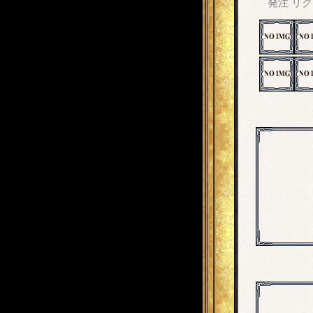
発注
リク