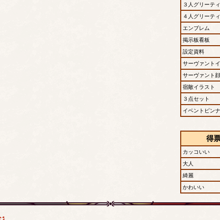
３人グリーテ
４人グリーテ
エンブレム
掲示板看板
設定資料
サーヴァント
サーヴァント
宿敵イラスト
３点セット
イベントピン
得
カッコいい
大人
綺麗
かわいい
ジ