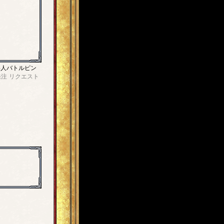
4人バトルピン
発注
リクエスト