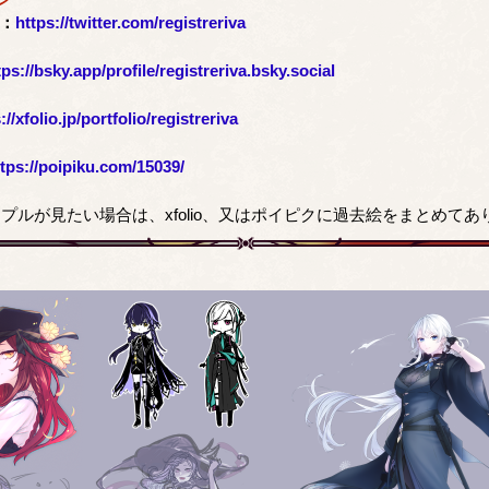
)：
https://twitter.com/registreriva
tps://bsky.app/profile/registreriva.bsky.social
://xfolio.jp/portfolio/registreriva
ttps://poipiku.com/15039/
プルが見たい場合は、xfolio、又はポイピクに過去絵をまとめてあ