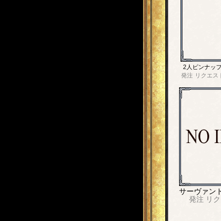
2人ピンナッ
発注
リクエス
サーヴァン
発注
リク