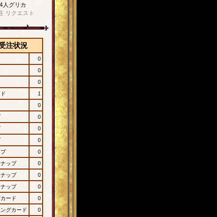
4人グリカ
注
リクエスト
受注状況
0
0
0
ード
1
0
プ
0
プ
0
プ
0
ップ
0
ンナップ
0
ンナップ
0
ンナップ
0
グカード
0
ィングカード
0