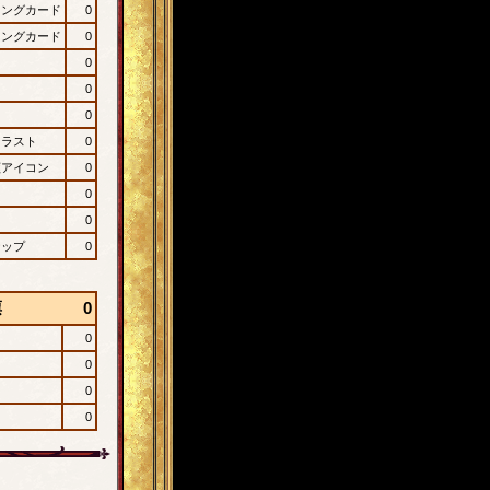
ィングカード
0
ィングカード
0
0
0
0
イラスト
0
顔アイコン
0
0
0
ナップ
0
票
0
0
0
0
0