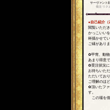
サーヴァント
発注
リク
●自己紹介（2
閲覧いただ
かっこいい
杯描かせて
ご縁があり
✿甲冑、動
あまり得意
✿受注状況
お待ちいた
ただいてお
ご理解のほ
✿頂いたフ
す。
この場を借