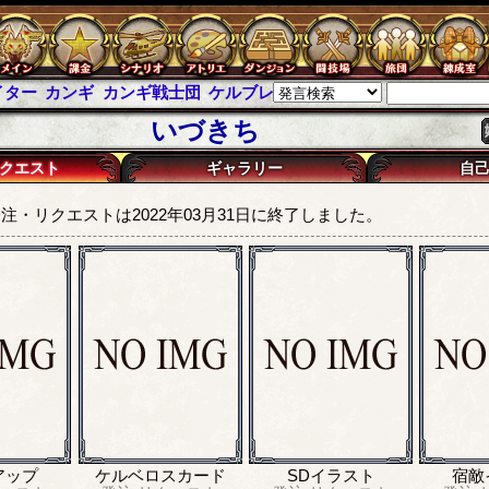
イター
カンギ
カンギ戦士団
ケルブレ
ケルベロスブレイド
スパイ
いづきち
クエスト
ギャラリー
自
注・リクエストは2022年03月31日に終了しました。
アップ
ケルベロスカード
SDイラスト
宿敵