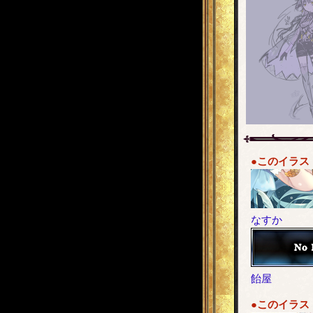
●このイラス
なすか
飴屋
●このイラス