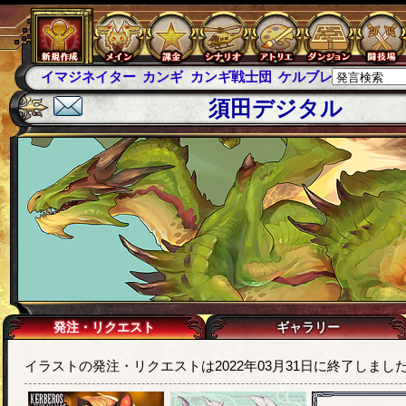
イマジネイター
カンギ
カンギ戦士団
ケルブレ
ケルベロ
須田デジタル
発注・リクエスト
ギャラリー
イラストの発注・リクエストは2022年03月31日に終了しまし