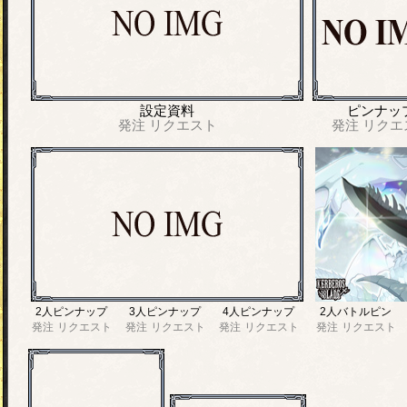
設定資料
ピンナッ
発注
リクエスト
発注
リクエ
2人ピンナップ
3人ピンナップ
4人ピンナップ
2人バトルピン
発注
リクエスト
発注
リクエスト
発注
リクエスト
発注
リクエスト