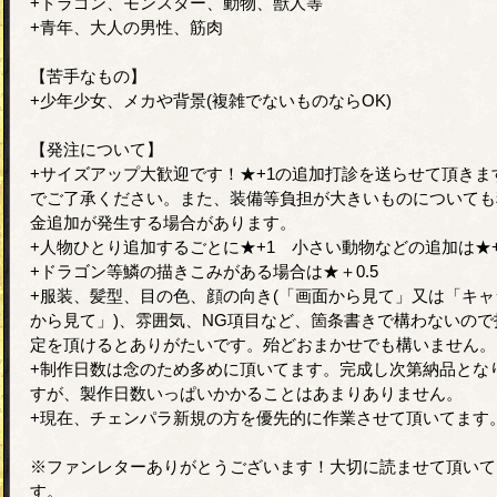
+ドラゴン、モンスター、動物、獣人等
+青年、大人の男性、筋肉
【苦手なもの】
+少年少女、メカや背景(複雑でないものならOK)
【発注について】
+サイズアップ大歓迎です！★+1の追加打診を送らせて頂きま
でご了承ください。また、装備等負担が大きいものについても
金追加が発生する場合があります。
+人物ひとり追加するごとに★+1 小さい動物などの追加は★+0
+ドラゴン等鱗の描きこみがある場合は★＋0.5
+服装、髪型、目の色、顔の向き(「画面から見て」又は「キャ
から見て」)、雰囲気、NG項目など、箇条書きで構わないので
定を頂けるとありがたいです。殆どおまかせでも構いません。
+制作日数は念のため多めに頂いてます。完成し次第納品とな
すが、製作日数いっぱいかかることはあまりありません。
+現在、チェンパラ新規の方を優先的に作業させて頂いてます
※ファンレターありがとうございます！大切に読ませて頂いて
す。