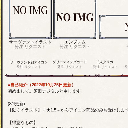
サーヴァントイラスト
エンブレム
発注
リクエスト
発注
リクエスト
グリーティングカード
2人グリカ
サーヴァント顔アイコン
発注
リクエスト
発注
リクエスト
発注
リクエスト
発
●自己紹介（2022年10月25日更新）
初めまして。須田デジタルと申します。
(8/4更新)
【動くイラスト】＋★1.5～からアイコン商品のみお受けしま
【得意なもの】