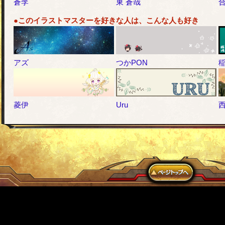
蒼李
東 蒼哉
●このイラストマスターを好きな人は、こんな人も好き
アズ
つかPON
菱伊
Uru