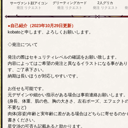
グリーティングカード
2人グリカ
サーヴァント顔アイコン
発注
リクエスト
発注
リクエスト
発注
リクエスト
発
●自己紹介（2023年10月29日更新）
kobatoと申します、よろしくお願いします。
◇発注について
発注の際はセキュリティレベルの確認をお願い致します。
内容によってはご希望の発注と異なるイラストになる事があり
す、ご了承下さい。
納期は長いほうが対応しやすいです。
お任せも可能です。
元デザインや細かい指示がある場合は事前連絡お願いします。
(身長、体重、肌の色、胸の大きさ、左右ポーズ、エフェクト
不要など)
肉体(容姿)年齢と実年齢に差がある場合はどちらに寄せるのか
書きください。
星交渉の可否も記載あると助かります。