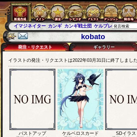
イマジネイター
カンギ
カンギ戦士団
ケルブレ
ケルベロ
kobato
発注・リクエスト
ギャラリー
イラストの発注・リクエストは2022年03月31日に終了しまし
バストアップ
ケルベロスカード
SDイラス