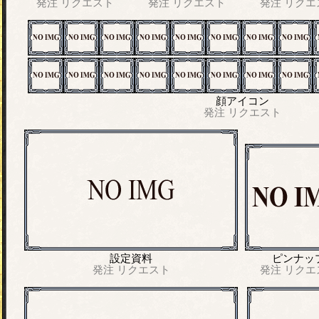
発注
リクエスト
発注
リクエスト
発注
リクエ
顔アイコン
発注
リクエスト
設定資料
ピンナッ
発注
リクエスト
発注
リクエ