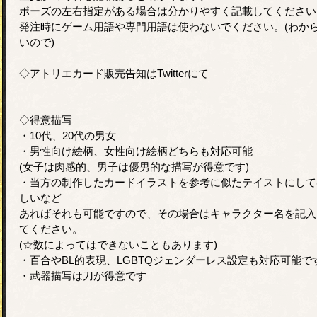
ポーズの左右指定がある場合は分かりやすく記載してください
発注時にゲーム用語や専門用語は使わないでください。(わか
いので)
◇アトリエカード販売告知はTwitterにて
◇得意描写
・10代、20代の男女
・男性向け絵柄、女性向け絵柄どちらも対応可能
(女子は肉感的、男子は優男的な描写が得意です)
・当方の制作したカードイラストを参考に似たテイストにして
しいなど
あればそれも可能ですので、その場合はキャラクター名を記入
てください。
(☆数によってはできないこともあります)
・百合やBL的表現、LGBTQジェンダーレス設定も対応可能で
・武器描写は刀が得意です