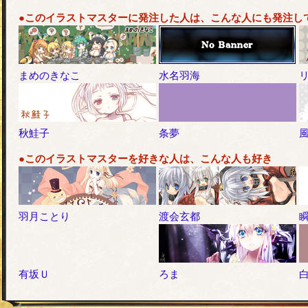
●このイラストマスターに発注した人は、こんな人にも発注し
まめのきなこ
水名羽海
秋鮭子
条夢
●このイラストマスターを好きな人は、こんな人も好き
羽月ことり
渡会玄都
有坂Ｕ
ろま