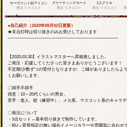
グリーティングカード
2人グリカ
サーヴァント顔アイコン
発注
リクエスト
発注
リクエスト
発注
リクエスト
発
●自己紹介（2020年09月02日更新）
★非点灯時は切り抜きのみお受けしております
――――――――――――――――――――――――――
【2020.03.30】イラストマスターへ昇格致しました。
ご発注・応援してくださった皆さまありがとうございます！
不定期/少数ずつの受付となりますが、ご縁がありましたらよ
くお願いします。
〇得手不得手
得意：10～20代くらいの男女。
苦手：老人、鎧（練習中）、メカ系、マスコット系のキャラデ
〇発注について
・3点セット→基本切り抜きで制作しています。
・BU→背景指定の無い場合イメージカラーや雰囲気に合わせ