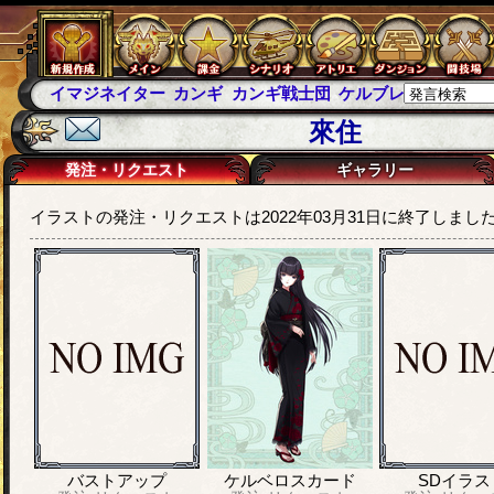
イマジネイター
カンギ
カンギ戦士団
ケルブレ
ケルベロ
來住
発注・リクエスト
ギャラリー
イラストの発注・リクエストは2022年03月31日に終了しまし
バストアップ
ケルベロスカード
SDイラス