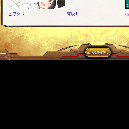
ヒワタリ
有坂Ｕ