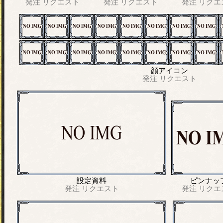
発注
リクエスト
発注
リクエスト
発注
リクエ
顔アイコン
発注
リクエスト
設定資料
ピンナッ
発注
リクエスト
発注
リクエ