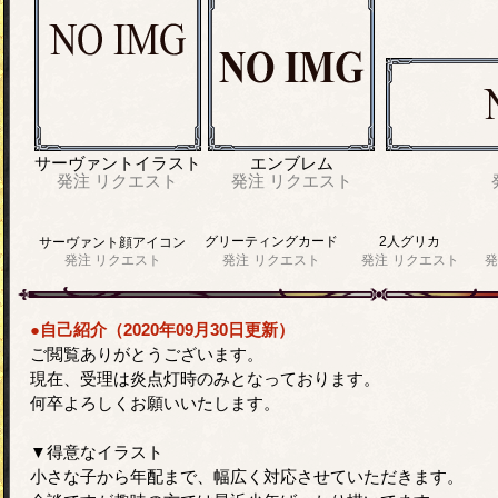
サーヴァントイラスト
エンブレム
発注
リクエスト
発注
リクエスト
グリーティングカード
2人グリカ
サーヴァント顔アイコン
発注
リクエスト
発注
リクエスト
発注
リクエスト
発
●自己紹介（2020年09月30日更新）
ご閲覧ありがとうございます。
現在、受理は炎点灯時のみとなっております。
何卒よろしくお願いいたします。
▼得意なイラスト
小さな子から年配まで、幅広く対応させていただきます。