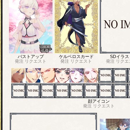
バストアップ
ケルベロスカード
SDイラス
発注
リクエスト
発注
リクエスト
発注
リクエ
顔アイコン
発注
リクエスト