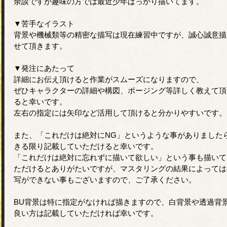
余談ですが趣味の方では最近少年ばっかり描いてます。
▼苦手なイラスト
背景や機械類等の精密な描写は現在練習中ですが、誠心誠意描
せて頂きます。
▼発注にあたって
詳細にお伝え頂けると作業がスムーズになりますので、
ぜひキャラクターの詳細や構図、ポージング等詳しく教えて頂
ると幸いです。
左右の指定には矢印など活用して頂けると分かりやすいです。
また、「これだけは絶対にNG」というような事がありました
きる限り記載していただけると幸いです。
「これだけは絶対に忘れずに描いて欲しい」という事も描いて
ただけるとありがたいですが、マスタリングの結果によっては
写ができない事もございますので、ご了承ください。
BU背景は特に指定がなければ描きますので、白背景や透過背
良い方は記載していただければ幸いです。