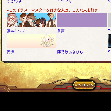
うさねぎ
ミツフキ
●このイラストマスターを好きな人は、こんな人も好き
藤本キシノ
条夢
T
菱伊
藤乃原あきひら
S