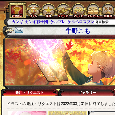
カンギ
カンギ戦士団
ケルブレ
ケルベロスブレイド
スパ
牛野こも
発注・リクエスト
ギャラリー
イラストの発注・リクエストは2022年03月31日に終了しまし