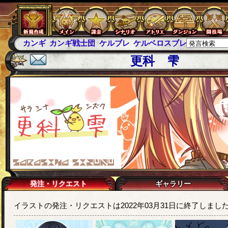
カンギ
カンギ戦士団
ケルブレ
ケルベロスブレイド
スパ
更科 雫
発注・リクエスト
ギャラリー
イラストの発注・リクエストは2022年03月31日に終了しまし