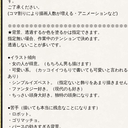
す。
ご了承ください。
(コマ割りにより描画人数が増える・アニメーションなど)
※※※※※※※※※※※※※※※※※※※※※※※※※※※※
★背景、透過するか色を塗るかは指定できます。
指定無い場合、作業中のテンションで決めます。
透過しないことが多いです。
●イラスト傾向
・女の人が得意。（もちろん男も描けます）
・可愛い系。（カッコイイつもりで書いても可愛いと言われる
あり）
・シンプルイズベスト。（指定ないと飾りをあまり描きません
・ファンタジー好き。（現代のも好き）
・ちっさい頭身大好き。独特の頭身になります。
●苦手（描いても本当に残念なことになります）
・ロボット。
・ゴリマッチョ。
・パースの効きすぎる背景。