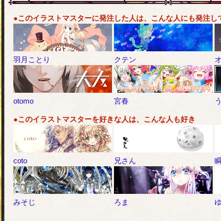
●このイラストマスターに発注した人は、こんな人にも発注し
羽月ことり
クテン
otomo
宮春
●このイラストマスターを好きな人は、こんな人も好き
coto
兄さん
みそじ
ろま