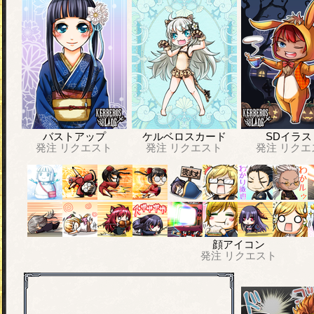
バストアップ
ケルベロスカード
SDイラス
発注
リクエスト
発注
リクエスト
発注
リクエ
顔アイコン
発注
リクエスト