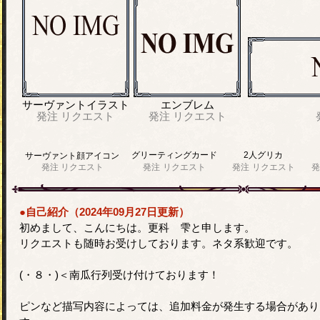
サーヴァントイラスト
エンブレム
発注
リクエスト
発注
リクエスト
グリーティングカード
2人グリカ
サーヴァント顔アイコン
発注
リクエスト
発注
リクエスト
発注
リクエスト
発
●自己紹介（2024年09月27日更新）
初めまして、こんにちは。更科 雫と申します。
リクエストも随時お受けしております。ネタ系歓迎です。
(・８・)＜南瓜行列受け付けております！
ピンなど描写内容によっては、追加料金が発生する場合があり