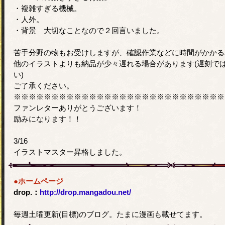
・複雑すぎる機械。
・人外。
・背景 大切なことなので２回言いました。
苦手分野の物もお受けしますが、確認作業などに時間がかかる
他のイラストよりも納品が少々遅れる場合があります(遅刻で
い)
ご了承ください。
※※※※※※※※※※※※※※※※※※※※※※※※※※※※
ファンレターありがとうございます！
励みになります！！
3/16
イラストマスター昇格しました。
●ホームページ
drop.：
http://drop.mangadou.net/
毎週土曜更新(目標)のブログ。たまに漫画も載せてます。