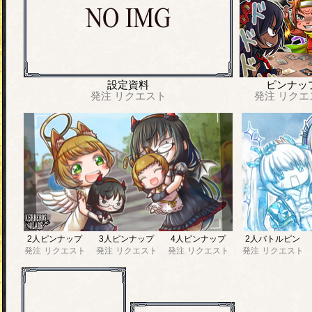
設定資料
ピンナッ
発注
リクエスト
発注
リクエ
2人ピンナップ
3人ピンナップ
4人ピンナップ
2人バトルピン
発注
リクエスト
発注
リクエスト
発注
リクエスト
発注
リクエスト