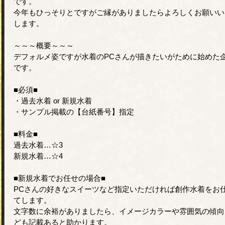
です。
今年もひっそりとですがご縁がありましたらよろしくお願いい
します。
～～～概要～～～
デフォルメ姿ですが水着のPCさんが描きたいがために始めた
です。
■必須■
・過去水着 or 新規水着
・サンプル掲載の【台紙番号】指定
■料金■
過去水着…☆3
新規水着…☆4
■新規水着でお任せの場合■
PCさんの好きなスイーツなど指定いただければ創作水着をお
てします。
文字数に余裕がありましたら、イメージカラーや雰囲気の傾向
ども記載あると助かります。