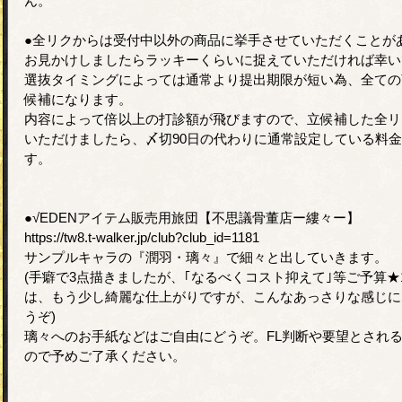
ん。
●全リクからは受付中以外の商品に挙手させていただくことが
お見かけしましたらラッキーくらいに捉えていただければ幸いです
選抜タイミングによっては通常より提出期限が短い為、全ての
候補になります。
内容によって倍以上の打診額が飛びますので、立候補した全リ
いただけましたら、〆切90日の代わりに通常設定している料
す。
●√EDENアイテム販売用旅団【不思議骨董店ー縷々ー】
https://tw8.t-walker.jp/club?club_id=1181
サンプルキャラの『潤羽・璃々』で細々と出していきます。
(手癖で3点描きましたが、｢なるべくコスト抑えて｣等ご予算★
は、もう少し綺麗な仕上がりですが、こんなあっさりな感じに
うぞ)
璃々へのお手紙などはご自由にどうぞ。FL判断や要望とされ
ので予めご了承ください。