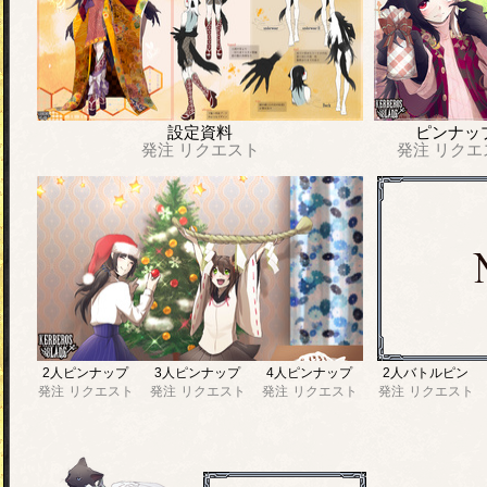
設定資料
ピンナッ
発注
リクエスト
発注
リクエ
2人ピンナップ
3人ピンナップ
4人ピンナップ
2人バトルピン
発注
リクエスト
発注
リクエスト
発注
リクエスト
発注
リクエスト