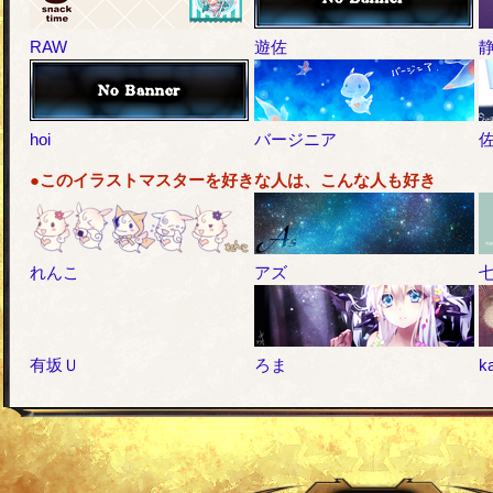
RAW
遊佐
hoi
バージニア
●このイラストマスターを好きな人は、こんな人も好き
れんこ
アズ
有坂Ｕ
ろま
k