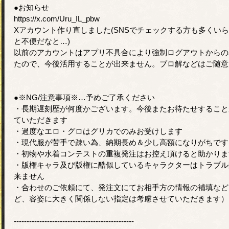
●お知らせ
https://x.com/Uru_IL_pbw
Xアカウント作り直しました(SNSでチェックする方も多くい
と不便だなと…)
以前のアカウントはアプリ不具合により強制ログアウトからの
たので、今後活用することが出来ません。ブロ解などはご随意
●※NG/注意事項※…予めご了承ください
・長期遅刻歴が何度かございます。今後またお待たせすること
ていただきます
・過度なエロ・グロはグリカでのみお受けします
・現代服が苦手で疎い為、納期長め＆少し高額になりがちです
・初物や水着コンテストの重複発注はお控え頂けると助かりま
・版権キャラ及び版権に酷似しているキャラクターはトラブル
来ません
・合わせのご依頼にて、発注文にてお相手方の情報の補填など
ど、容姿に大きく関係しない指定は考慮させていただきます）
-----------------------------------------------