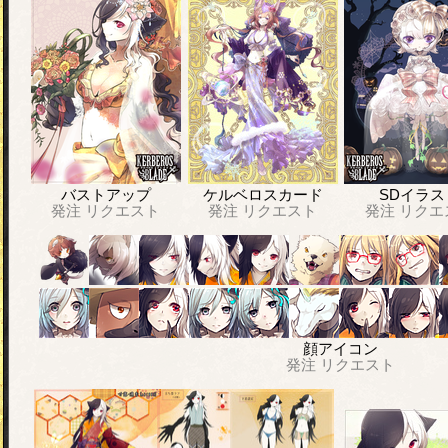
バストアップ
ケルベロスカード
SDイラス
発注
リクエスト
発注
リクエスト
発注
リクエ
顔アイコン
発注
リクエスト