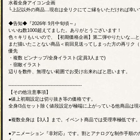
水着全身アイコン企画
└上記以外の商品…現在は全リクにてご縁をいただければ幸い
◆告知◆『2026年 9月中旬頃～』
いいね数1000超えてました。ありがとうございます！
色々キリもいいので、【初期価格企画】第二弾やりたいな…と
まだ描いたことない商品＜前回見送ってしまった方の再リク（
優先
・複数 ピンナップ/全身イラスト(定員3人まで)
・宿敵イラスト
辺りを数件、無理ない範囲でお受け出来ればと思います。
-----------------------------------------------
【その他注意事項】
●値上初期設定は切り抜き等の価格です。
全身/3点セット除く値段設定が極端に上がっている他商品は
●複数全身は【3人】まで。イベント商品では受理率極低です
●アニメーション『非対応』です。割とアナログな制作手順の