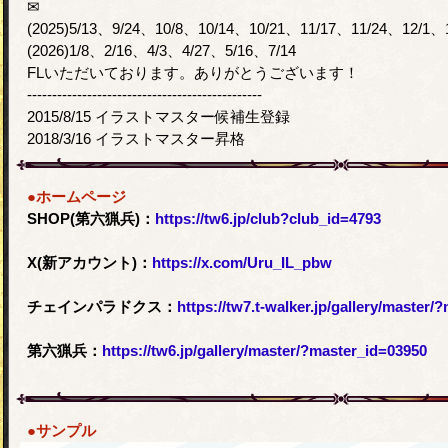
✉
(2025)5/13、9/24、10/8、10/14、10/21、11/17、11/24、12/1、1
(2026)1/8、2/16、4/3、4/27、5/16、7/14
FLいただいております。ありがとうございます！
-----------------------------------------------
2015/8/15 イラストマスター候補生登録
2018/3/16 イラストマスター昇格
●ホームページ
SHOP(第六猟兵)：
https://tw6.jp/club?club_id=4793
X(新アカウント)：
https://x.com/Uru_IL_pbw
チェインパラドクス：
https://tw7.t-walker.jp/gallery/master
第六猟兵：
https://tw6.jp/gallery/master/?master_id=03950
●サンプル