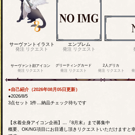
サーヴァントイラスト
エンブレム
発注
リクエスト
発注
リクエスト
グリーティングカード
2人グリカ
サーヴァント顔アイコン
発注
リクエスト
発注
リクエスト
発注
リクエスト
発
●自己紹介（2026年08月05日更新）
●2026/8/5
3点セット 1件…納品チェック待ちです
【水着全身アイコン企画】…『8月末』まで募集中
概要、OK/NG項目にお目通し頂きリクエストいただけますと