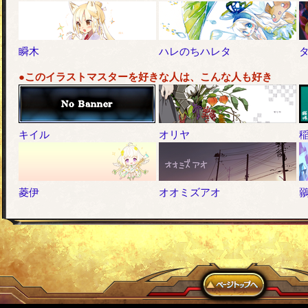
瞬木
ハレのちハレタ
●このイラストマスターを好きな人は、こんな人も好き
キイル
オリヤ
菱伊
オオミズアオ