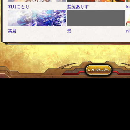
羽月ことり
埜莵ありす
k
某君
景
n