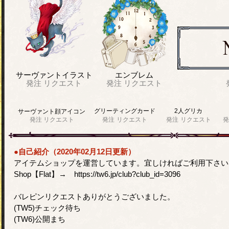
サーヴァントイラスト
エンブレム
発注
リクエスト
発注
リクエスト
グリーティングカード
2人グリカ
サーヴァント顔アイコン
発注
リクエスト
発注
リクエスト
発注
リクエスト
発
●自己紹介（2020年02月12日更新）
アイテムショップを運営しています。宜しければご利用下さい
Shop【Flat】→ https://tw6.jp/club?club_id=3096
バレピンリクエストありがとうございました。
(TW5)チェック待ち
(TW6)公開まち