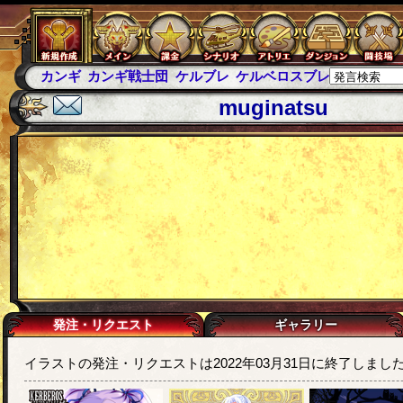
カンギ
カンギ戦士団
ケルブレ
ケルベロスブレイド
スパ
muginatsu
発注・リクエスト
ギャラリー
イラストの発注・リクエストは2022年03月31日に終了しまし