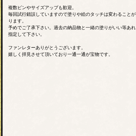
複数ピンやサイズアップも歓迎。
毎回試行錯誤していますので塗りや絵のタッチは変わることが
ります。
予めでご了承下さい。過去の納品物と一緒の塗りがいい等あれ
指定して下さい。
ファンレターありがとうございます。
嬉しく拝見させて頂いており一通一通が宝物です。