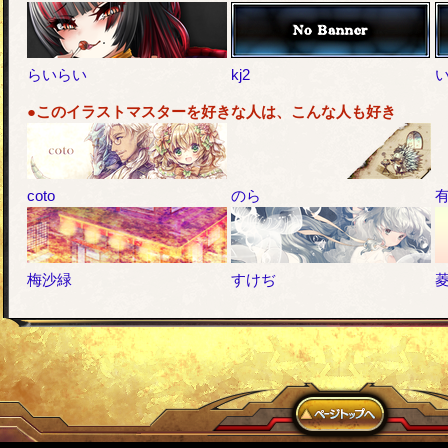
らいらい
kj2
●このイラストマスターを好きな人は、こんな人も好き
coto
のら
梅沙緑
すけぢ