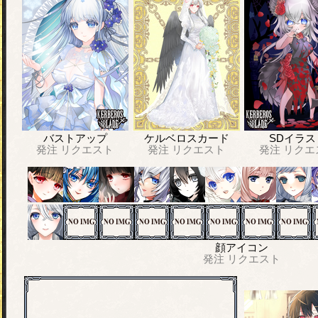
バストアップ
ケルベロスカード
SDイラス
発注
リクエスト
発注
リクエスト
発注
リクエ
顔アイコン
発注
リクエスト