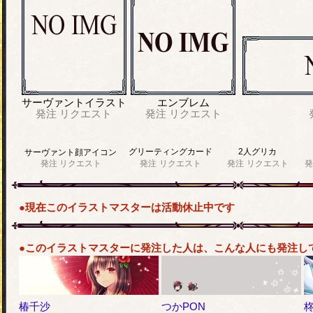
サーヴァントイラスト
エンブレム
発注
リクエスト
発注
リクエスト
グリーティングカード
2人グリカ
サーヴァント顔アイコン
発注
リクエスト
発注
リクエスト
発注
リクエスト
発
●現在このイラストマスターは活動休止中です
●このイラストマスターに発注した人は、こんな人にも発注し
椿千沙
つかPON