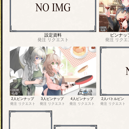
設定資料
ピンナッ
発注
リクエスト
発注
リクエ
2人ピンナップ
3人ピンナップ
4人ピンナップ
2人バトルピン
発注
リクエスト
発注
リクエスト
発注
リクエスト
発注
リクエスト