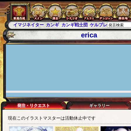
イマジネイター
カンギ
カンギ戦士団
ケルブレ
ケルベロ
erica
発注・リクエスト
ギャラリー
現在このイラストマスターは活動休止中です