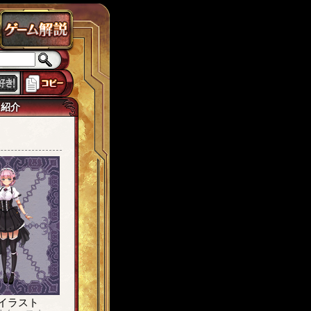
ラドクス
ローカスト
城ヶ島
思い出
獅子宮
tw7
イマジネイター
己紹介
イラスト