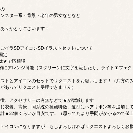
もの
モンスター系・背景・老年の男女などなど
ーありがとうございます！
ごイラSDアイコンSDイラストセットについて
固定
は★で応相談
分的にアレンジ可能（スクリーンに文字を流したり、ライトエフェク
ラストとアイコンのセットでリクエストをお願いします！（片方の
限があってリクエスト受理できません）
特徴、アクセサリーの有無などで★が増減します
じ衣装、背景、同系統の種族特徴、髪型にヘアリボン等を追加して
計★32個くらいが目安です。（思ってたより手間がかかるので値
いアイコンになりますが、もしよろしければリクエストよろしくお