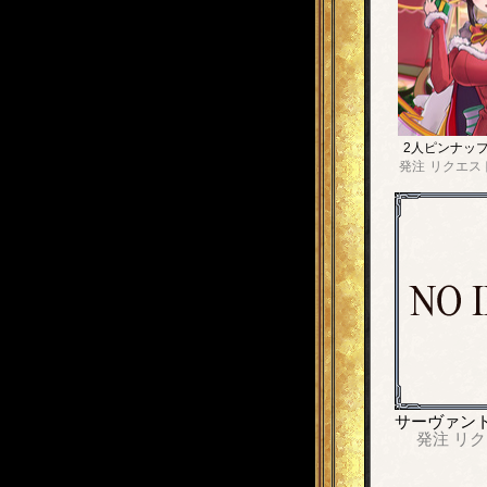
2人ピンナッ
発注
リクエス
サーヴァン
発注
リク