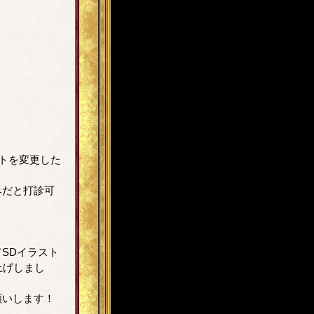
トを変更した
みだと打診可
SDイラスト
上げしまし
願いします！