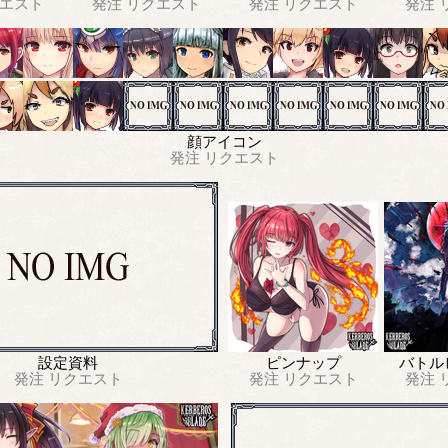
エスト
発注
リクエスト
発注
リクエスト
発注
顔アイコン
発注
リクエスト
設定資料
ピンナップ
バトル
発注
リクエスト
発注
リクエスト
発注