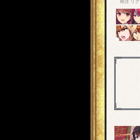
発注
リク