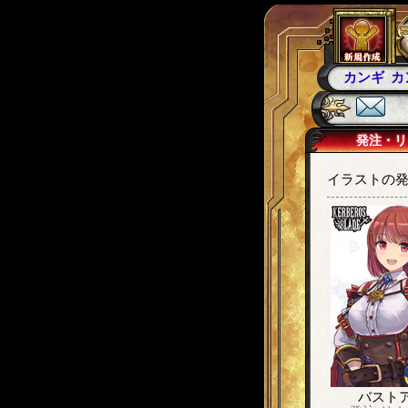
カンギ
カ
発注・リ
イラストの発
バスト