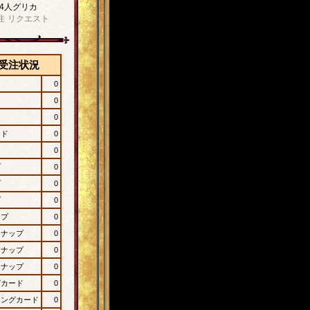
4人グリカ
注
リクエスト
受注状況
0
0
0
ード
0
0
プ
0
プ
0
プ
0
ップ
0
ンナップ
0
ンナップ
0
ンナップ
0
グカード
0
ィングカード
0