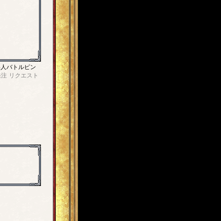
4人バトルピン
発注
リクエスト