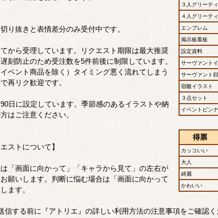
３人グリーテ
４人グリーテ
】
は切り抜きと表情差分のみ受付中です。
エンブレム
掲示板看板
いてから受理しています。リクエスト期限は最大推奨
設定資料
遅刻防止のため受注数を5件前後に制限しています。
サーヴァント
・イベント商品を除く）タイミング悪く流れてしまう
サーヴァント
ので再リク歓迎です。
宿敵イラスト
３点セット
90日に設定しています。季節感のあるイラストや納
イベントピン
の方はご注意ください。
得票
クエストについて】
カッコいい
大人
定は「画面に向かって」「キャラから見て」の左右が
綺麗
にお願いします。判断に悩む場合は「画面に向かって
かわいい
理します。
を送信する前に『アトリエ』の詳しい利用方法の注意事項をご確認く