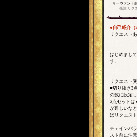
サーヴァント
発注
リク
●自己紹介（2
リクエスト
はじめまして
す。
リクエスト受
■切り抜き3
の数に設定
3点セットは
が難しいな
ばリクエス
チェインパ
スト前に注