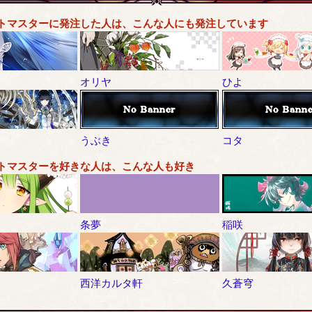
トマスターに発注した人は、こんな人にも発注しています
オリヤ
ひよ
うぶき
コタ
トマスターを好きな人は、こんな人も好き
条夢
稲咲
西洋カルタ軒
久蒼穹