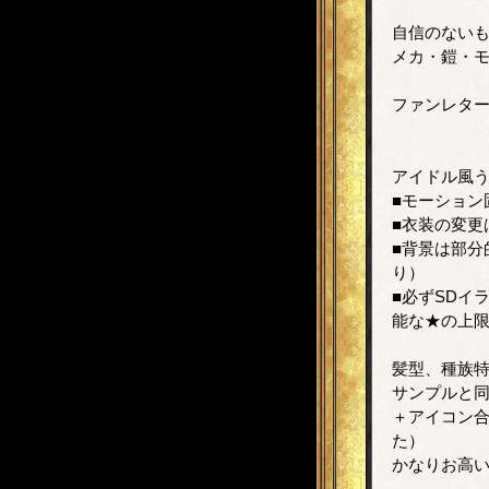
自信のない
メカ・鎧・
ファンレタ
アイドル風う
■モーション
■衣装の変更
■背景は部
り）
■必ずSDイ
能な★の上
髪型、種族
サンプルと同
＋アイコン合
た）
かなりお高