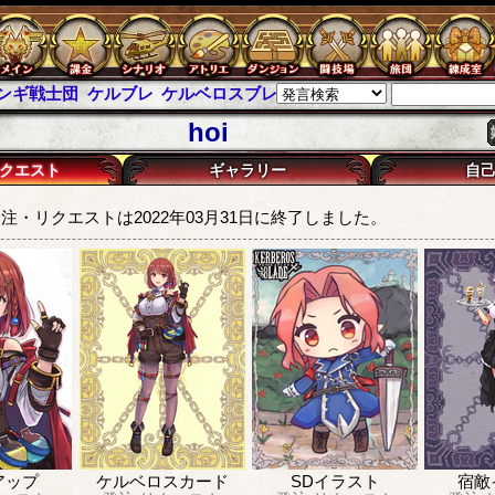
ンギ戦士団
ケルブレ
ケルベロスブレイド
スパイラス
チェインパ
hoi
クエスト
ギャラリー
自
注・リクエストは2022年03月31日に終了しました。
アップ
ケルベロスカード
SDイラスト
宿敵