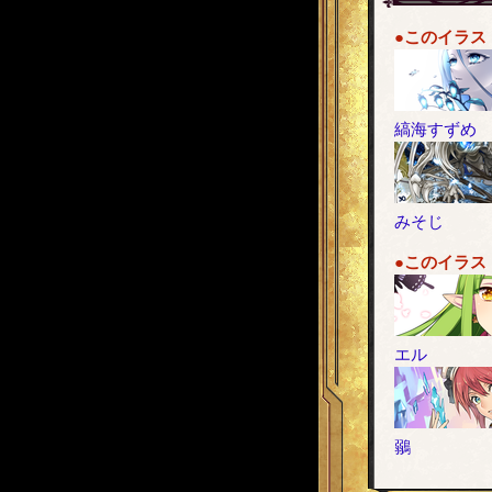
●このイラス
縞海すずめ
みそじ
●このイラス
エル
鶸