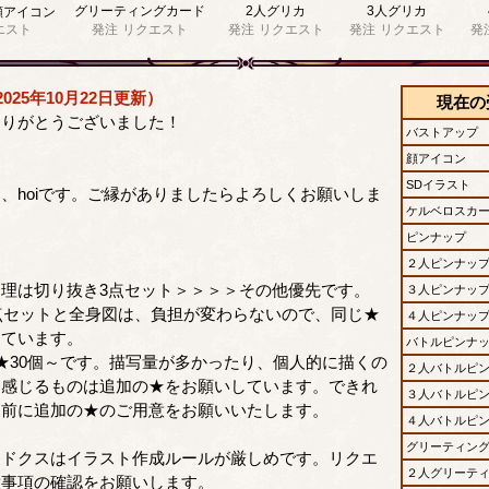
グリーティングカード
2人グリカ
3人グリカ
顔アイコン
エスト
発注
リクエスト
発注
リクエスト
発注
リクエスト
発
025年10月22日更新）
現在の
ありがとうございました！
バストアップ
顔アイコン
SDイラスト
、hoiです。ご縁がありましたらよろしくお願いしま
ケルベロスカ
ピンナップ
２人ピンナッ
理は切り抜き3点セット＞＞＞＞その他優先です。
３人ピンナッ
点セットと全身図は、負担が変わらないので、同じ★
４人ピンナッ
しています。
バトルピンナ
★30個～です。描写量が多かったり、個人的に描くの
２人バトルピ
と感じるものは追加の★をお願いしています。できれ
３人バトルピ
ト前に追加の★のご用意をお願いいたします。
４人バトルピ
グリーティン
ラドクスはイラスト作成ルールが厳しめです。リクエ
２人グリーテ
意事項の確認をお願いします。