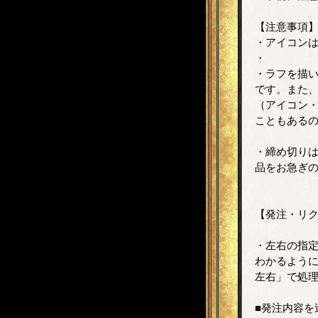
【注意事項
・アイコン
・
・ラフを描
です。また、
（アイコン
こともある
・締め切りは
品をお急ぎ
【発注・リ
・左右の指
わかるよう
左右」で処
■発注内容