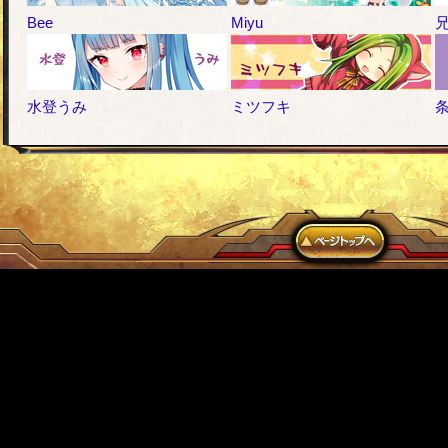
Bee
Miyu
水登うみ
ミツフキ