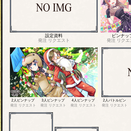
設定資料
ピンナッ
発注
リクエスト
発注
リクエ
2人ピンナップ
3人ピンナップ
4人ピンナップ
2人バトルピン
発注
リクエスト
発注
リクエスト
発注
リクエスト
発注
リクエスト