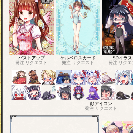
バストアップ
ケルベロスカード
SDイラス
発注
リクエスト
発注
リクエスト
発注
リクエ
顔アイコン
発注
リクエスト