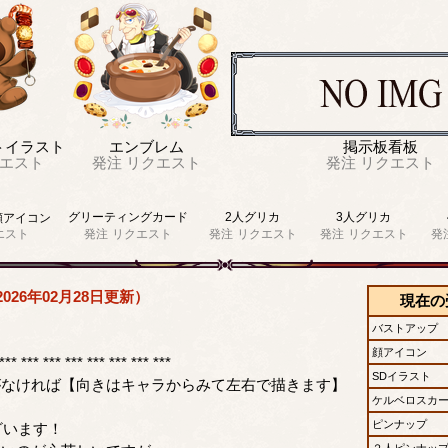
トイラスト
エンブレム
掲示板看板
エスト
発注
リクエスト
発注
リクエスト
グリーティングカード
2人グリカ
3人グリカ
顔アイコン
エスト
発注
リクエスト
発注
リクエスト
発注
リクエスト
発
026年02月28日更新）
現在の
バストアップ
顔アイコン
*** *** *** *** *** *** *** ***
SDイラスト
がなければ【向きはキャラからみて左右で描きます】
ケルベロスカ
ピンナップ
ざいます！
２人ピンナッ