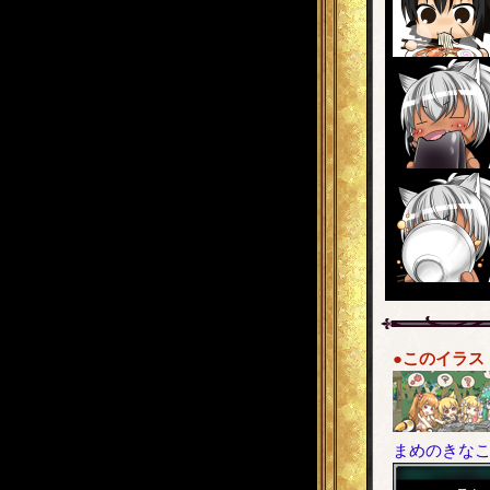
●このイラス
まめのきな