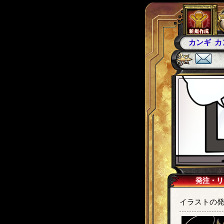
カンギ
カ
発注・リ
イラストの発