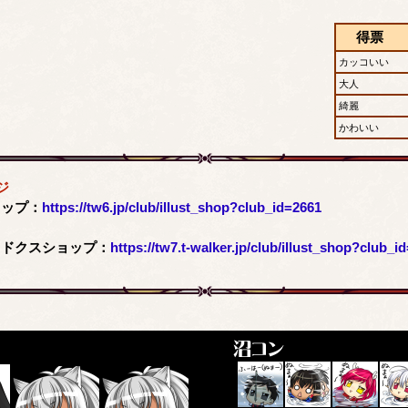
得票
カッコいい
大人
綺麗
かわいい
ジ
ョップ：
https://tw6.jp/club/illust_shop?club_id=2661
ラドクスショップ：
https://tw7.t-walker.jp/club/illust_shop?club_i