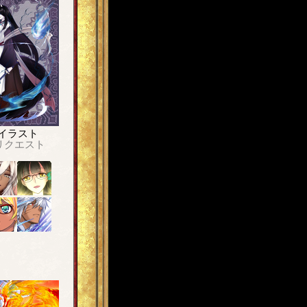
イラスト
リクエスト