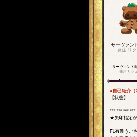
サーヴァン
発注
リク
サーヴァント
発注
リク
●自己紹介（2
【状態】
*** *** *** *** 
★矢印指定
FL有難うご