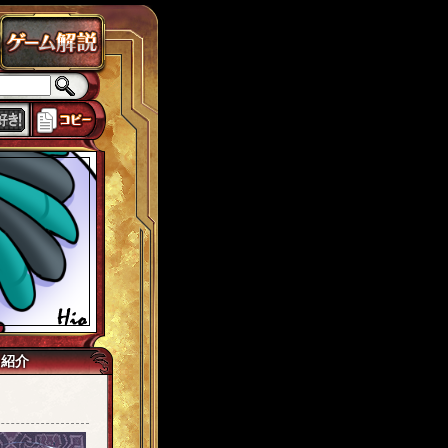
ラドクス
ローカスト
城ヶ島
思い出
獅子宮
tw7
イマジネイター
己紹介