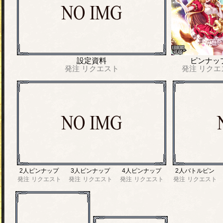
設定資料
ピンナッ
発注
リクエスト
発注
リクエ
2人ピンナップ
3人ピンナップ
4人ピンナップ
2人バトルピン
発注
リクエスト
発注
リクエスト
発注
リクエスト
発注
リクエスト