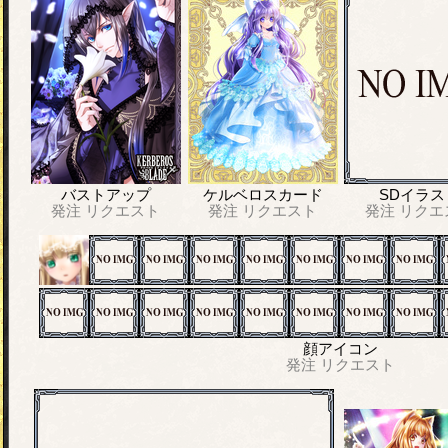
バストアップ
ケルベロスカード
SDイラス
発注
リクエスト
発注
リクエスト
発注
リクエ
顔アイコン
発注
リクエスト