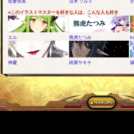
佐倉弥美
涼木 ソルト
●このイラストマスターを好きな人は、こんな人も好き
エル
熊虎たつみ
k
神慶
紺屋サキチ