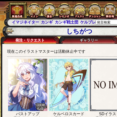
イマジネイター
カンギ
カンギ戦士団
ケルブレ
ケルベロ
しちがつ
発注・リクエスト
ギャラリー
現在このイラストマスターは活動休止中です
バストアップ
ケルベロスカード
SDイラス