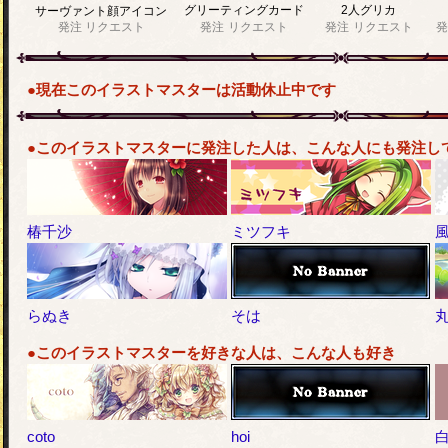
グリーティングカード
2人グリカ
サーヴァント顔アイコン
発注
リクエスト
発注
リクエスト
発注
リクエスト
発
●現在このイラストマスターは活動休止中です
●このイラストマスターに発注した人は、こんな人にも発注し
椿千沙
ミツフキ
らぬき
そは
丸
●このイラストマスターを好きな人は、こんな人も好き
coto
hoi