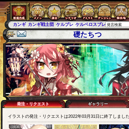
カンギ
カンギ戦士団
ケルブレ
ケルベロスブレイド
スパ
礎たちつ
発注・リクエスト
ギャラリー
イラストの発注・リクエストは2022年03月31日に終了しまし