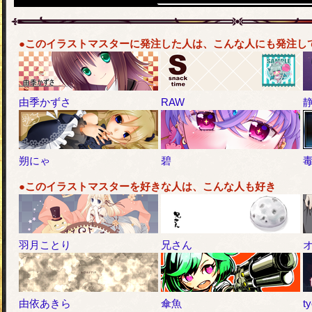
●このイラストマスターに発注した人は、こんな人にも発注し
由季かずさ
RAW
朔にゃ
碧
●このイラストマスターを好きな人は、こんな人も好き
羽月ことり
兄さん
由依あきら
傘魚
t