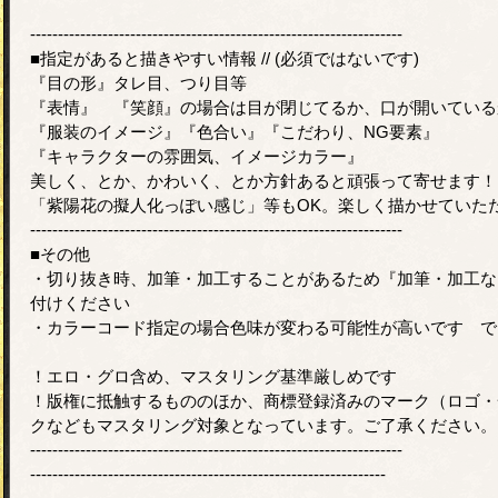
-------------------------------------------------------------------
■指定があると描きやすい情報 // (必須ではないです)
『目の形』タレ目、つり目等
『表情』 『笑顔』の場合は目が閉じてるか、口が開いている
『服装のイメージ』『色合い』『こだわり、NG要素』
『キャラクターの雰囲気、イメージカラー』
美しく、とか、かわいく、とか方針あると頑張って寄せます！
「紫陽花の擬人化っぽい感じ」等もOK。楽しく描かせていた
-------------------------------------------------------------------
■その他
・切り抜き時、加筆・加工することがあるため『加筆・加工な
付けください
・カラーコード指定の場合色味が変わる可能性が高いです で
！エロ・グロ含め、マスタリング基準厳しめです
！版権に抵触するもののほか、商標登録済みのマーク（ロゴ・
クなどもマスタリング対象となっています。ご了承ください。
-------------------------------------------------------------------
----------------------------------------------------------------