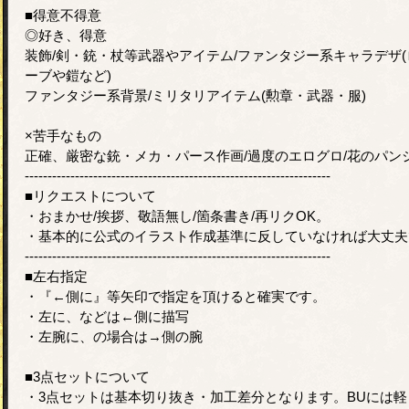
■得意不得意
◎好き、得意
装飾/剣・銃・杖等武器やアイテム/ファンタジー系キャラデザ(
ーブや鎧など)
ファンタジー系背景/ミリタリアイテム(勲章・武器・服)
×苦手なもの
正確、厳密な銃・メカ・パース作画/過度のエログロ/花のパン
-------------------------------------------------------------------
■リクエストについて
・おまかせ/挨拶、敬語無し/箇条書き/再リクOK。
・基本的に公式のイラスト作成基準に反していなければ大丈夫
-------------------------------------------------------------------
■左右指定
・『←側に』等矢印で指定を頂けると確実です。
・左に、などは←側に描写
・左腕に、の場合は→側の腕
■3点セットについて
・3点セットは基本切り抜き・加工差分となります。BUには