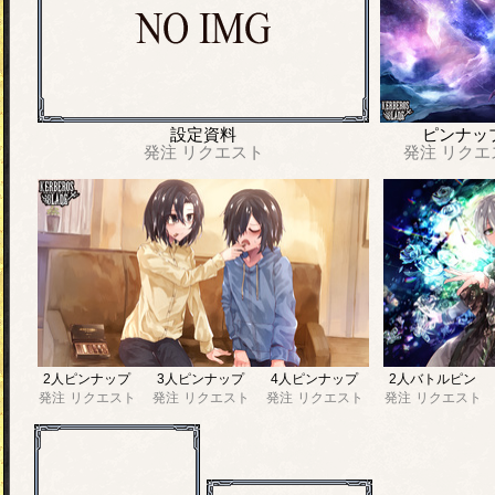
設定資料
ピンナッ
発注
リクエスト
発注
リクエ
2人ピンナップ
3人ピンナップ
4人ピンナップ
2人バトルピン
発注
リクエスト
発注
リクエスト
発注
リクエスト
発注
リクエスト