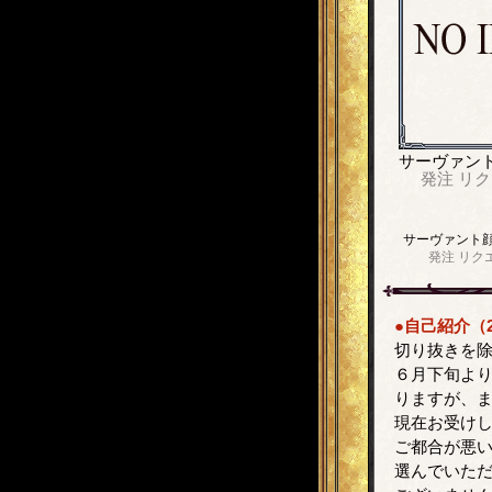
サーヴァン
発注
リク
サーヴァント
発注
リク
●自己紹介（2
切り抜きを
６月下旬よ
りますが、
現在お受け
ご都合が悪
選んでいた