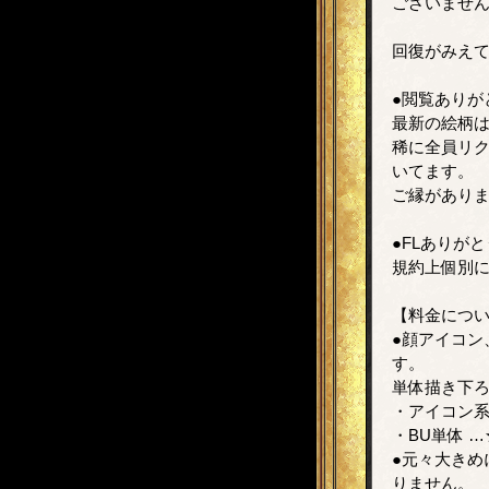
ございませ
回復がみえ
●閲覧ありが
最新の絵柄
稀に全員リ
いてます。
ご縁があり
●FLありが
規約上個別
【料金について
●顔アイコン
す。
単体描き下ろ
・アイコン系…
・BU単体 
●元々大きめ
りません。