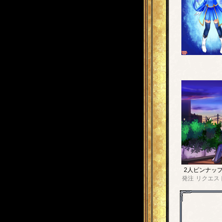
2人ピンナッ
発注
リクエス