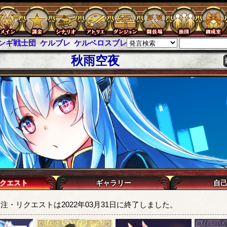
士団
ケルブレ
ケルベロスブレイド
スパイラス
チェインパラドク
秋雨空夜
クエスト
ギャラリー
自
注・リクエストは2022年03月31日に終了しました。