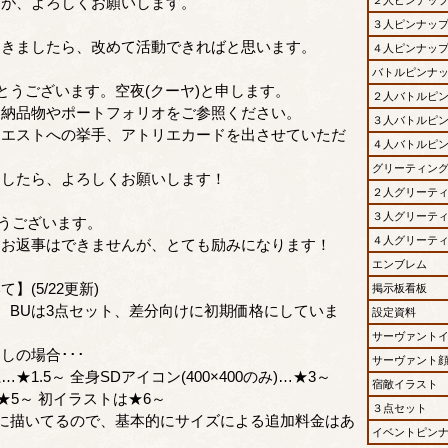
んが、よろしくお願いします。
３人ピンナッ
てきましたら、改めて活動できればと思います。
４人ピンナッ
バトルピンナ
とうございます。空夜(クーヤ)と申します。
２人バトルピ
は納品物やポートフォリオをご参照ください。
３人バトルピ
クエストへの挙手、アトリエカードを出させていただ
４人バトルピ
グリーティン
ましたら、よろしくお願いします！
２人グリーテ
３人グリーテ
とうございます。
４人グリーテ
にお返事はできませんが、とても励みになります！
エンブレム
】(5/22更新)
掲示板看板
、BUは3点セット、差分向けに初期価格にしていま
設定資料
サーヴァント
しの場合･･･
サーヴァント
★1.5～ 全身SDアイコン(400×400のみ)…★3～
宿敵イラスト
…★5～ 初イラストは★6～
３点セット
に描いてるので、基本的にサイズによる追加料金はあ
イベントピン