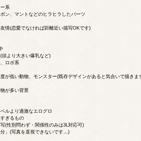
ジー系
リボン、マントなどのヒラヒラしたパーツ
系
友情(恋愛でなければ距離近い描写OKです)
中
(頭より大きい爆乳など)
械、ロボ系
人
度が低い動物、モンスター(既存デザインがあると気合いで描きます
工物が多い背景
レベルより過激なエログロ
強すぎるもの
写(性別問わず・関係性のみは3L対応可)
分」(写真を直視できないです…)