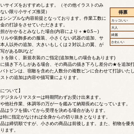
きいサイズをおすすめします。（その他イラストのみ
でない限り小サイズ推奨）
得票
はシンプルな内容前提となっております。作業工数に
カッコいい
料金の打診をさせていただきます。
大人
担がかかるとみなした場合(内容により＋★0.5～)
綺麗
フリルや装飾多めの服装、小さくない武器の追加、サ
かわいい
等本人以外の追加、大きいもしくは２対以上の翼、が
写があるBUなど
トを除く、新規衣装のご指定(追加無しの場合もあります)
トに描き下ろしがある場合、その商品の描き下ろし差分の★を追加
たバトピンは、宿敵を含めた人数分の複数ピンに合わせて打診いた
ラストの追加は内容や描写量によります。
注について】
・デジタルリマスターは時期問わずお受け出来ます。
業や他社作業、体調等の万が一を鑑みて納期長めになっています。
商品はラフを描いてから受理を決める場合があります。
は特に指定がなければ全身からの切り抜きとなります。
納品は締切順ですが、小さめの商品は前後します。また、初物を優
あります。