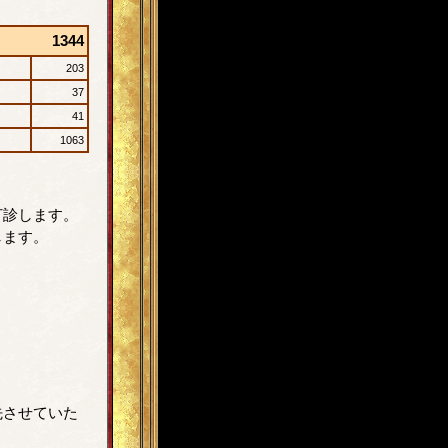
1344
203
37
41
1063
打診します。
します。
先させていた