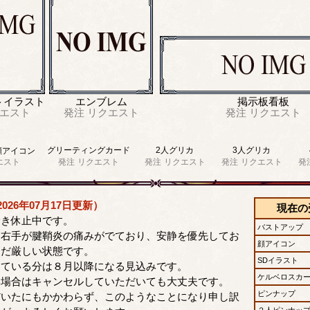
トイラスト
エンブレム
掲示板看板
エスト
発注
リクエスト
発注
リクエスト
グリーティングカード
2人グリカ
3人グリカ
顔アイコン
エスト
発注
リクエスト
発注
リクエスト
発注
リクエスト
発
026年07月17日更新）
現在の
除き休止中です。
バストアップ
り右手が腱鞘炎の痛みがでており、安静を優先してお
顔アイコン
まだ厳しい状態です。
SDイラスト
している分は８月以降になる見込みです。
ケルベロスカ
い場合はキャンセルしていただいても大丈夫です。
ピンナップ
だいたにもかかわらず、このようなことになり申し訳
２人ピンナッ