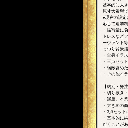
基本的に大
原寸大希望
●現在の設定
応じて追加
・描写量に負
ドレスなど
ーヴァント
っつり背景描
・全身イラス
・三点セッ
・宿敵含め
・その他イ
【納期・発
・切り抜き
・遅筆、本
・大きめの
・3点セット
・基本的に
だくことが