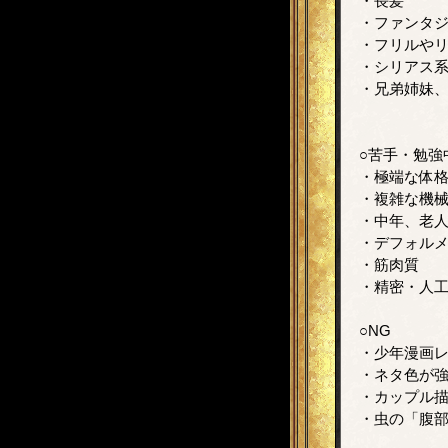
・長髪
・ファンタ
・フリルや
・シリアス
・兄弟姉妹、
○苦手・勉強
・極端な体格
・複雑な機
・中年、老
・デフォルメ
・筋肉質
・精密・人
○NG
・少年漫画
・ネタ色が
・カップル描
・虫の「腹部