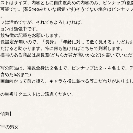
ストはサイズ、内容ともに自由度高めの内容のみ、ピンナップ(複
可能です。(某S○ebみたいな感覚です)そうでない場合はピンナッ
す。
ラフは汚めですが、それでもよろしければ。
ションは勉強中です。
種族特徴の記載をお願いします。
身長設定が無いので、「長身」「年齢に対して低く見える」などお
ただけると助かります。特に何も無ければこちらで判断します。
描写のある商品は身長差(どちらが背が高いかなど)を書いていた
写の商品は、複数全身は２名まで、ピンナップは２～４名まで、(
含めた5名まで)
は画面向かって前と後ろ、キャラを横に並べる等こだわりがありま
トの重複リクエストはご遠慮ください。
の傾向】
前半の男女