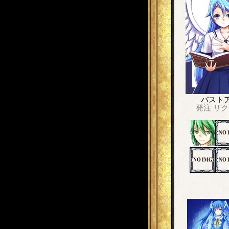
バスト
発注
リク