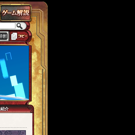
ス
ローカスト
城ヶ島
思い出
獅子宮
tw7
イマジネイター
カンギ
己紹介