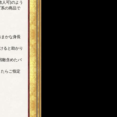
数人可)のよう
プ系の商品で
おまかな身長
だけると助かり
宿敵含めたバ
したらご指定