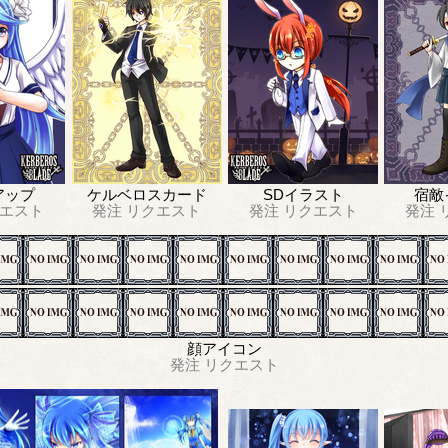
アップ
ケルベロスカード
SDイラスト
宿敵
エスト
発注
リクエスト
発注
リクエスト
発注
顔アイコン
発注
リクエスト