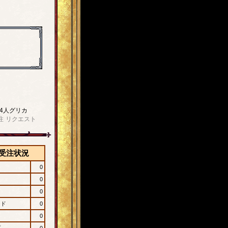
4人グリカ
注
リクエスト
受注状況
0
0
0
ード
0
0
プ
0