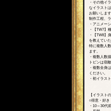
・その他イラ
なイラストは
お願いしま
制作工程、
・アニメー
・【TW7】
・【TW8】
を教えてい
特に複数人数
ます。
・複数人数描
トピンは宿敵
・複数全身
ください。
・初イラス
【イラスト
○得意・好き
・10～30代