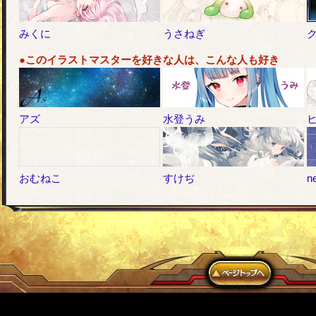
みくに
うさねぎ
●このイラストマスターを好きな人は、こんな人も好き
アズ
水登うみ
おむねこ
すけぢ
n