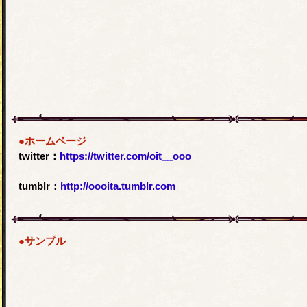
●ホームページ
twitter：
https://twitter.com/oit__ooo
tumblr：
http://oooita.tumblr.com
●サンプル