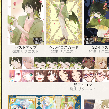
バストアップ
ケルベロスカード
SDイラス
発注
リクエスト
発注
リクエスト
発注
リクエ
顔アイコン
発注
リクエスト