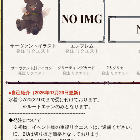
サーヴァントイラスト
エンブレム
発注
リクエスト
発注
リクエスト
グリーティングカード
2人グリカ
サーヴァント顔アイコン
発注
リクエスト
発注
リクエスト
発注
リクエスト
発
●自己紹介（2026年07月20日更新）
水着◇7/20(22:00)まで受け付けております。
※ルートエデンのみとなります。
-------------------------------------------------
◆発注について
※初物、イベント物の重複リクエストはご遠慮ください。
IC、BUは切り抜き価格となっております。